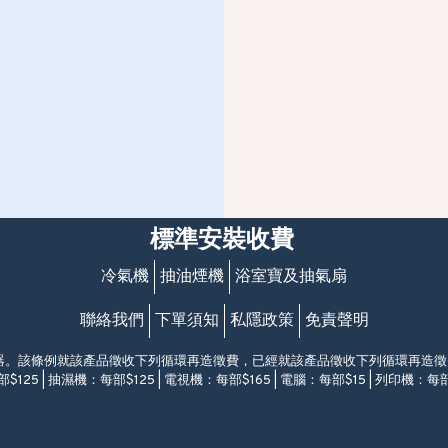
標準安裝收費
冷氣機
抽油煙機
浴室寶及抽氣扇
聯絡我們
下單須知
私隱政策
免責聲明
電器。該條例就該產品徵收下列循環再造徵費，已經就該產品徵收下列循環再造
$125 | 抽濕機：每部$125 | 電視機：每部$165 | 電腦：每部$15 | 列印機：每部