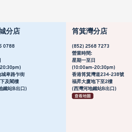
城分店
筲箕灣分店
5 0788
(852) 2568 7273
營業時間:
日
星期一至日
-20:30pm)
(10:00am-20:30pm)
地城卑路乍街
香港筲箕灣道234-238號
號地下及閣樓
福昇大廈地下至2樓
地鐵站B出口)
(西灣河地鐵站B出口)