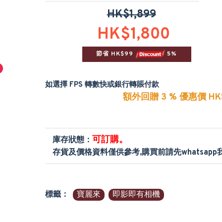
HK$1,899
HK$1,800
節省 HK$99 
 5%
如選擇 FPS 轉數快或銀行轉賬付款
額外回贈 3 % 優惠價 HK$
可訂購。
庫存狀態：
存貨及價格資料僅供參考,購買前請先whatsap
標籤：
寶麗來
即影即有相機