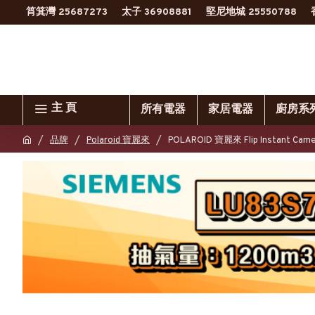
筲箕灣 25687273
太子 36908881
堅尼地城 25550788
主 頁
所有電器
家居電器
廚房系
品牌
Polaroid 寶麗來
POLAROID 寶麗來 Flip Instant C