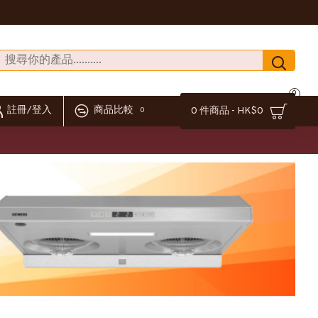
0
註冊/登入
商品比較
0 件商品 - HK$0
0