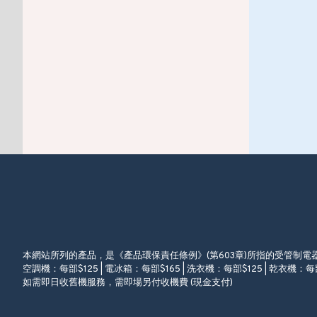
本網站所列的產品，是《產品環保責任條例》(第603章)所指的受管制
空調機：每部$125 | 電冰箱：每部$165 | 洗衣機：每部$125 | 乾衣機：每部
如需即日收舊機服務，需即場另付收機費 (現金支付)