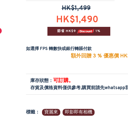
HK$1,499
HK$1,490
節省 HK$9 
 1%
如選擇 FPS 轉數快或銀行轉賬付款
額外回贈 3 % 優惠價 HK$
可訂購。
庫存狀態：
存貨及價格資料僅供參考,購買前請先whatsap
標籤：
寶麗來
即影即有相機