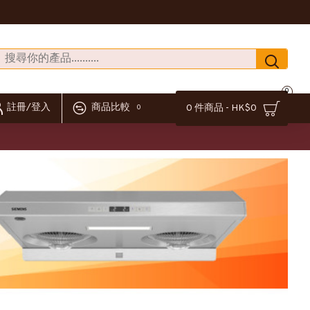
0
註冊/登入
商品比較
0 件商品 - HK$0
0