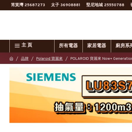
筲箕灣 25687273
太子 36908881
堅尼地城 25550788
主 頁
所有電器
家居電器
廚房系
品牌
Polaroid 寶麗來
POLAROID 寶麗來 Now+ Generati