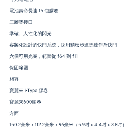
電池壽命長達 15 包膠卷
三腳架接口
準確、人性化的閃光
客製化設計的快門系統，採用精密步進馬達作為快門
六個可用光圈，範圍從 f64 到 f11
保固範圍
相容
寶麗來 i-Type 膠卷
寶麗來600膠卷
方面
150.2毫米 x 112.2毫米 x 96毫米（5.9吋 x 4.4吋 x 3.8吋）