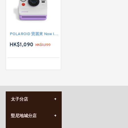
POLAROID 寶麗來 Now Instant Camera Generation 3 (009159) 即影即有相機 (紫色)
HK$1,090
HK$1,199
太子分店
(852) 3690 8881
堅尼地城分店
營業時間:
星期一至日
(10:00am-20:30pm)
(852) 2555 0788