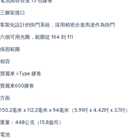
電池壽命長達 15 包膠卷
三腳架接口
客製化設計的快門系統，採用精密步進馬達作為快門
六個可用光圈，範圍從 f64 到 f11
保固範圍
相容
寶麗來 i-Type 膠卷
寶麗來600膠卷
方面
150.2毫米 x 112.2毫米 x 94毫米（5.91吋 x 4.42吋 x 3.7吋）
重量：448公克（15.8盎司）
電池