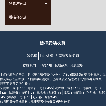
九龍太子太子道西141號
筲箕灣分店
營業時間:
長榮大廈1樓
星期一至日
(太子站C1出口)
(10:00am-20:30pm)
(852) 2568 7273
香港堅尼地城卑路乍街
香港仔分店
營業時間:
63-65號地下及閣樓
星期一至日
(堅尼地城地鐵站B出口)
(10:00am-20:30pm)
(852) 2461 4288
香港筲箕灣道234-238號
營業時間:
福昇大廈地下至2樓
星期一至日
(西灣河地鐵站B出口)
(10:00am-20:30pm)
標準安裝收費
香港香港仔成都道20-28號
添喜大廈(香港仔)2字樓
(黃竹坑地鐵站轉4M專線小巴)
冷氣機
抽油煙機
浴室寶及抽氣扇
聯絡我們
下單須知
私隱政策
免責聲明
本網站所列的產品，是《產品環保責任條例》(第603章)所指的受管制電器。該
條例就該產品徵收下列循環再造徵費，已經就該產品徵收下列循環再造徵費，
顧客不需再另行付費：
空調機：每部$125 | 電冰箱：每部$165 | 洗衣機：每部$125 | 乾衣機：每部
$125 | 抽濕機：每部$125 | 電視機：每部$165 | 電腦：每部$15 | 列印機：每部
$15 | 掃瞄器：每部$15 | 顯示器：每部$45;
如需即日收舊機服務，需即場另付收機費 (現金支付)