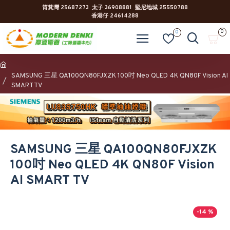
筲箕灣 25687273 太子 36908881 堅尼地城 25550788
香港仔 24614288
0
0
SAMSUNG 三星 QA100QN80FJXZK 100吋 Neo QLED 4K QN80F Vision AI
SMART TV
SAMSUNG 三星 QA100QN80FJXZK
100吋 Neo QLED 4K QN80F Vision
AI SMART TV
-14 %