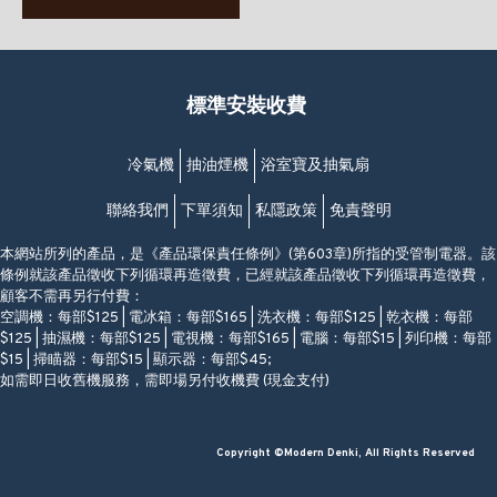
63-65號地下及閣樓
星期一至日
(堅尼地城地鐵站B出口)
(10:00am-20:30pm)
(852) 2461 4288
香港筲箕灣道234-238號
營業時間:
福昇大廈地下至2樓
星期一至日
(西灣河地鐵站B出口)
(10:00am-20:30pm)
標準安裝收費
香港香港仔成都道20-28號
添喜大廈(香港仔)2字樓
(黃竹坑地鐵站轉4M專線小巴)
冷氣機
抽油煙機
浴室寶及抽氣扇
聯絡我們
下單須知
私隱政策
免責聲明
本網站所列的產品，是《產品環保責任條例》(第603章)所指的受管制電器。該
條例就該產品徵收下列循環再造徵費，已經就該產品徵收下列循環再造徵費，
顧客不需再另行付費：
空調機：每部$125 | 電冰箱：每部$165 | 洗衣機：每部$125 | 乾衣機：每部
$125 | 抽濕機：每部$125 | 電視機：每部$165 | 電腦：每部$15 | 列印機：每部
$15 | 掃瞄器：每部$15 | 顯示器：每部$45;
如需即日收舊機服務，需即場另付收機費 (現金支付)
Copyright ©Modern Denki, All Rights Reserved