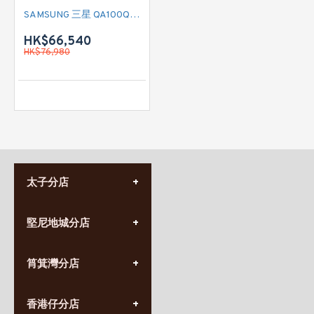
SAMSUNG 三星 QA100QN80FJXZK 100吋 Neo QLED 4K QN80F Vision AI SMART TV
HK$66,540
HK$76,980
太子分店
(852) 3690 8881
堅尼地城分店
營業時間:
星期一至日
(10:00am-20:30pm)
(852) 2555 0788
九龍太子太子道西141號
筲箕灣分店
營業時間:
長榮大廈1樓
星期一至日
(太子站C1出口)
(10:00am-20:30pm)
(852) 2568 7273
香港堅尼地城卑路乍街
香港仔分店
營業時間: