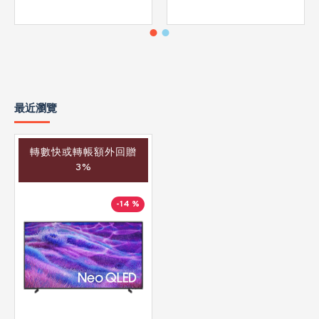
最近瀏覽
轉數快或轉帳額外回贈
3%
-14 %