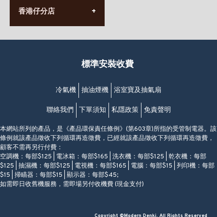
(10:00am-20:30pm)
(852) 2568 7273
香港堅尼地城卑路乍街
香港仔分店
營業時間:
63-65號地下及閣樓
星期一至日
(堅尼地城地鐵站B出口)
(10:00am-20:30pm)
(852) 2461 4288
香港筲箕灣道234-238號
營業時間:
福昇大廈地下至2樓
星期一至日
(西灣河地鐵站B出口)
(10:00am-20:30pm)
標準安裝收費
香港香港仔成都道20-28號
添喜大廈(香港仔)2字樓
(黃竹坑地鐵站轉4M專線小巴)
冷氣機
抽油煙機
浴室寶及抽氣扇
聯絡我們
下單須知
私隱政策
免責聲明
本網站所列的產品，是《產品環保責任條例》(第603章)所指的受管制電器。該
條例就該產品徵收下列循環再造徵費，已經就該產品徵收下列循環再造徵費，
顧客不需再另行付費：
空調機：每部$125 | 電冰箱：每部$165 | 洗衣機：每部$125 | 乾衣機：每部
$125 | 抽濕機：每部$125 | 電視機：每部$165 | 電腦：每部$15 | 列印機：每部
$15 | 掃瞄器：每部$15 | 顯示器：每部$45;
如需即日收舊機服務，需即場另付收機費 (現金支付)
Copyright ©Modern Denki, All Rights Reserved