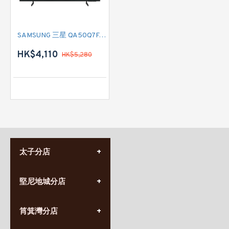
SAMSUNG 三星 QA50Q7FAAJXZK 50吋 QLED 4K Q7F Vision AI SMART TV
HK$4,110
HK$5,280
太子分店
(852) 3690 8881
堅尼地城分店
營業時間:
星期一至日
(10:00am-20:30pm)
(852) 2555 0788
九龍太子太子道西141號
筲箕灣分店
營業時間:
長榮大廈1樓
星期一至日
(太子站C1出口)