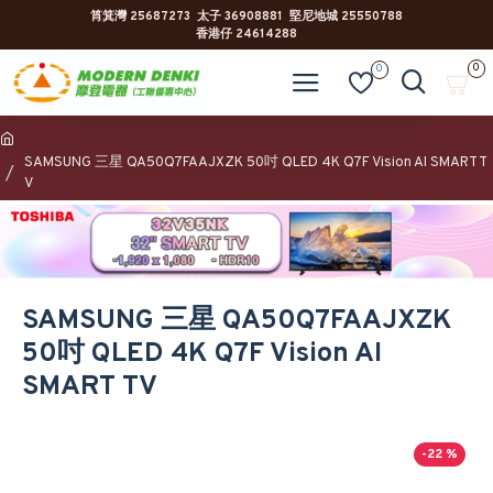
筲箕灣 25687273 太子 36908881 堅尼地城 25550788
香港仔 24614288
0
0
SAMSUNG 三星 QA50Q7FAAJXZK 50吋 QLED 4K Q7F Vision AI SMART T
V
SAMSUNG 三星 QA50Q7FAAJXZK
50吋 QLED 4K Q7F Vision AI
SMART TV
-22 %