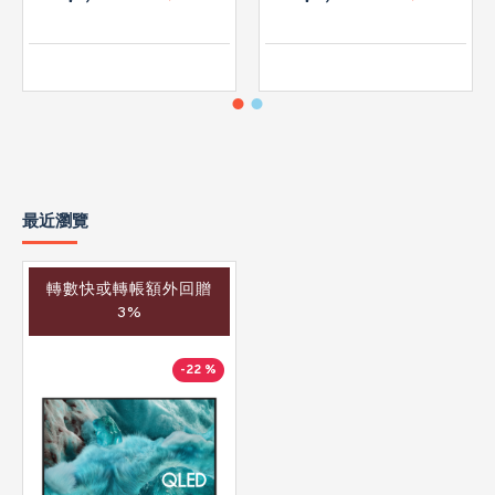
最近瀏覽
轉數快或轉帳額外回贈
3%
-22 %