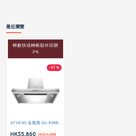
最近瀏覽
轉數快或轉帳額外回贈
3%
-37 %
ATHENS 金雅典 QU-8388 煙囪式抽油煙機
HK$5,860
HK$9,288