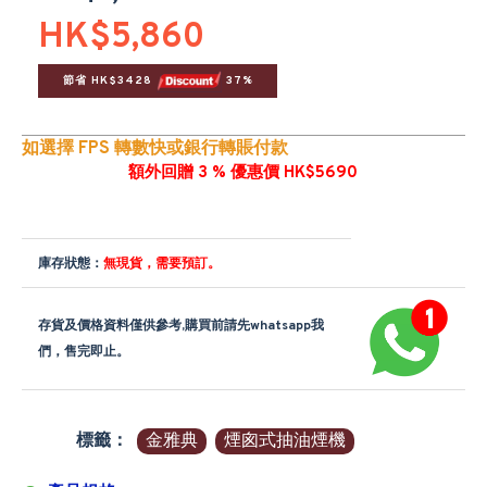
HK$5,860
節省 HK$3428 
 37%
如選擇 FPS 轉數快或銀行轉賬付款
額外回贈 3 % 優惠價 HK$5690
庫存狀態：
無現貨，需要預訂。
存貨及價格資料僅供參考,購買前請先whatsapp我
們，售完即止。
標籤：
金雅典
煙囪式抽油煙機