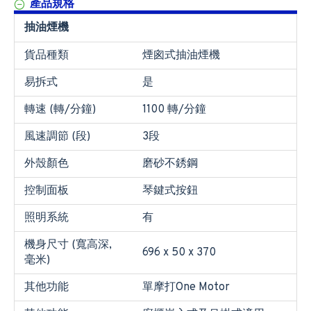
產品規格
抽油煙機
貨品種類
煙囪式抽油煙機
易拆式
是
轉速 (轉/分鐘)
1100 轉/分鐘
風速調節 (段)
3段
外殼顏色
磨砂不銹鋼
控制面板
琴鍵式按鈕
照明系統
有
機身尺寸 (寬高深,
696 x 50 x 370
毫米)
其他功能
單摩打One Motor