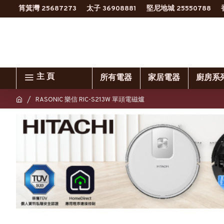
筲箕灣 25687273
太子 36908881
堅尼地城 25550788
主 頁
所有電器
家居電器
廚房系
RASONIC 樂信 RIC-S213W 單頭電磁爐