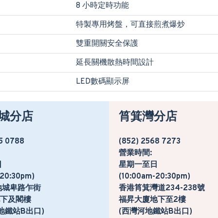
8 小時定時功能
特製專用烤盤，可直接煎煮爆炒
雙重開關安全保護
延長關機散熱時間設計
LED數碼顯示屏
城分店
筲箕灣分店
5 0788
(852) 2568 7273
營業時間:
日
星期一至日
-20:30pm)
(10:00am-20:30pm)
地城卑路乍街
香港筲箕灣道234-238號
號地下及閣樓
福昇大廈地下至2樓
地鐵站B出口)
(西灣河地鐵站B出口)