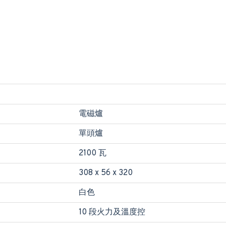
電磁爐
單頭爐
2100 瓦
308 x 56 x 320
白色
10 段火力及溫度控