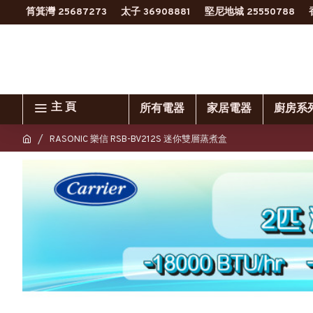
筲箕灣 25687273
太子 36908881
堅尼地城 25550788
主 頁
所有電器
家居電器
廚房系
RASONIC 樂信 RSB-BV212S 迷你雙層蒸煮盒