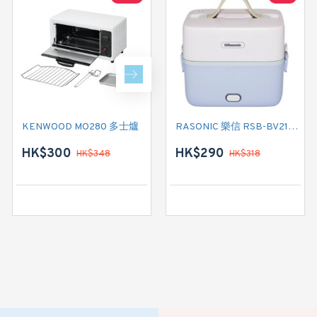
KENWOOD MO280 多士爐
MIDEA 美的 FS3018B 西施電飯煲
RASONIC 樂信 RSB-BV212S 迷你雙層蒸煮盒
HK$300
HK$470
HK$290
HK$348
HK$549
HK$318