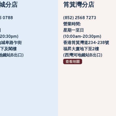
城分店
筲箕灣分店
5 0788
(852) 2568 7273
營業時間:
日
星期一至日
-20:30pm)
(10:00am-20:30pm)
地城卑路乍街
香港筲箕灣道234-238號
號地下及閣樓
福昇大廈地下至2樓
地鐵站B出口)
(西灣河地鐵站B出口)