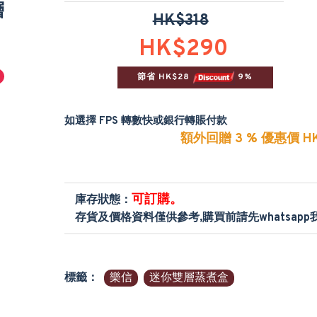
層
HK$318
HK$290
節省 HK$28 
 9%
如選擇 FPS 轉數快或銀行轉賬付款
額外回贈 3 % 優惠價 HK
可訂購。
庫存狀態：
存貨及價格資料僅供參考,購買前請先whatsap
標籤：
樂信
迷你雙層蒸煮盒