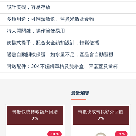
設計美觀，容易存放
多種用途：可翻熱飯餸、蒸煮米飯及食物
特大開關鍵，操作簡便易用
便攜式提手，配合安全鎖扣設計，輕鬆便攜
過熱自動關機保護，如水量不足，產品會自動關機
附送配件：304不鏽鋼單格及雙格盒、容器蓋及量杯
最近瀏覽
轉數快或轉帳額外回贈
轉數快或轉帳額外回贈
轉數快或轉帳額外回贈
3%
3%
3%
-14 %
-14 %
-9 %