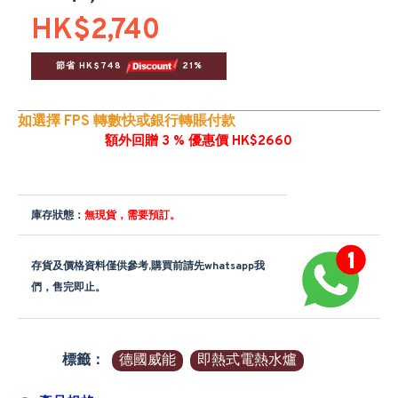
HK$2,740
節省 HK$748 
 21%
如選擇 FPS 轉數快或銀行轉賬付款
額外回贈 3 % 優惠價 HK$2660
庫存狀態：
無現貨，需要預訂。
存貨及價格資料僅供參考,購買前請先whatsapp我
們，售完即止。
標籤：
德國威能
即熱式電熱水爐