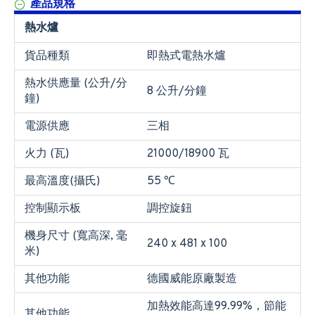
產品規格
熱水爐
貨品種類
即熱式電熱水爐
熱水供應量 (公升/分
8 公升/分鐘
鐘)
電源供應
三相
火力 (瓦)
21000/18900 瓦
最高溫度(攝氏)
55 ℃
控制顯示板
調控旋鈕
機身尺寸 (寬高深, 毫
240 x 481 x 100
米)
其他功能
德國威能原廠製造
加熱效能高達99.99%，節能
其他功能