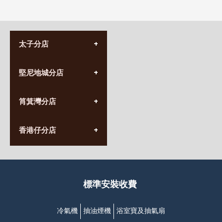
太子分店
(852) 3690 8881
堅尼地城分店
營業時間:
星期一至日
(10:00am-20:30pm)
(852) 2555 0788
九龍太子太子道西141號
筲箕灣分店
營業時間:
長榮大廈1樓
星期一至日
(太子站C1出口)
(10:00am-20:30pm)
(852) 2568 7273
香港堅尼地城卑路乍街
香港仔分店
營業時間:
63-65號地下及閣樓
星期一至日
(堅尼地城地鐵站B出口)
(10:00am-20:30pm)
(852) 2461 4288
香港筲箕灣道234-238號
營業時間:
福昇大廈地下至2樓
星期一至日
(西灣河地鐵站B出口)
(10:00am-20:30pm)
標準安裝收費
香港香港仔成都道20-28號
添喜大廈(香港仔)2字樓
(黃竹坑地鐵站轉4M專線小巴)
冷氣機
抽油煙機
浴室寶及抽氣扇