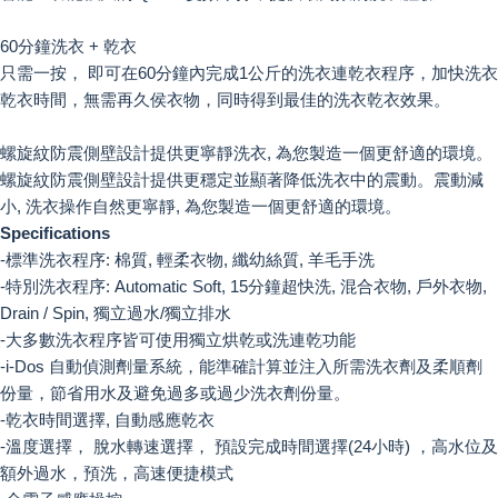
60分鐘洗衣 + 乾衣
只需一按， 即可在60分鐘內完成1公斤的洗衣連乾衣程序，加快洗衣
乾衣時間，無需再久侯衣物，同時得到最佳的洗衣乾衣效果。
螺旋紋防震側壁設計提供更寧靜洗衣, 為您製造一個更舒適的環境。
螺旋紋防震側壁設計提供更穩定並顯著降低洗衣中的震動。震動減
小, 洗衣操作自然更寧靜, 為您製造一個更舒適的環境。
Specifications
-標準洗衣程序: 棉質, 輕柔衣物, 纖幼絲質, 羊毛手洗
-特別洗衣程序: Automatic Soft, 15分鐘超快洗, 混合衣物, 戶外衣物,
Drain / Spin, 獨立過水/獨立排水
-大多數洗衣程序皆可使用獨立烘乾或洗連乾功能
-i-Dos 自動偵測劑量系統，能準確計算並注入所需洗衣劑及柔順劑
份量，節省用水及避免過多或過少洗衣劑份量。
-乾衣時間選擇, 自動感應乾衣
-溫度選擇， 脫水轉速選擇， 預設完成時間選擇(24小時) ，高水位及
額外過水，預洗，高速便捷模式