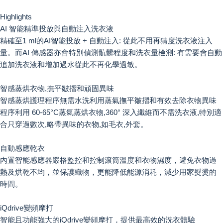
Highlights
AI 智能精準投放與自動注入洗衣液
精確至1 ml的AI智能投放 + 自動注入: 從此不用再猜度洗衣液注入
量。而AI 傳感器亦會特別偵測骯髒程度和洗衣量檢測: 有需要會自動
追加洗衣液和增加過水從此不再化學過敏。
智感蒸烘衣物,撫平皺摺和頑固異味
智感蒸烘護理程序無需水洗利用蒸氣撫平皺摺和有效去除衣物異味
程序利用 60-65°C蒸氣蒸烘衣物,360° 深入纖維而不需洗衣液,特別適
合只穿過數次,略帶異味的衣物,如毛衣,外套。
自動感應乾衣
內置智能感應器嚴格監控和控制滾筒溫度和衣物濕度，避免衣物過
熱及烘乾不均，並保護織物，更能降低能源消耗，減少用家熨燙的
時間。
iQdrive變頻摩打
智能且功能強大的iQdrive變頻摩打，提供最高效的洗衣體驗