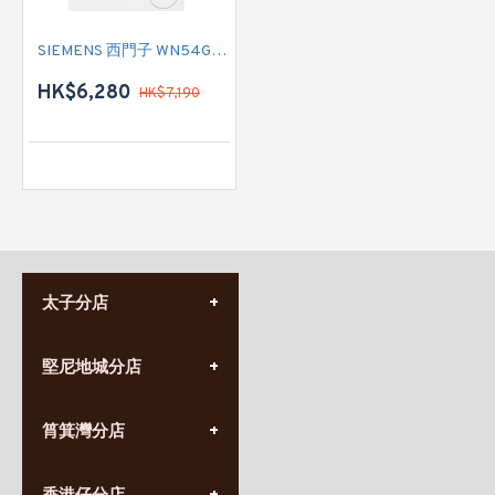
SIEMENS 西門子 WN54G1A1GB 前置式二合一變頻洗衣乾衣機(洗衣:10.5 公斤 / 乾衣:6 公斤 - 1400轉/分鐘)
HK$6,280
HK$7,190
太子分店
(852) 3690 8881
堅尼地城分店
營業時間:
星期一至日
(10:00am-20:30pm)
(852) 2555 0788
九龍太子太子道西141號
筲箕灣分店
營業時間:
長榮大廈1樓
星期一至日
(太子站C1出口)
(10:00am-20:30pm)
(852) 2568 7273
香港堅尼地城卑路乍街