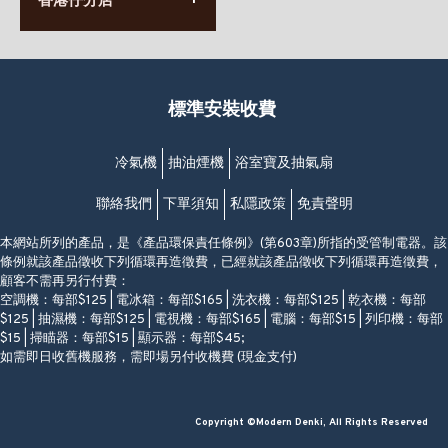
香港仔分店
營業時間:
63-65號地下及閣樓
星期一至日
(堅尼地城地鐵站B出口)
(10:00am-20:30pm)
(852) 2461 4288
香港筲箕灣道234-238號
營業時間:
福昇大廈地下至2樓
星期一至日
(西灣河地鐵站B出口)
(10:00am-20:30pm)
標準安裝收費
香港香港仔成都道20-28號
添喜大廈(香港仔)2字樓
(黃竹坑地鐵站轉4M專線小巴)
冷氣機
抽油煙機
浴室寶及抽氣扇
聯絡我們
下單須知
私隱政策
免責聲明
本網站所列的產品，是《產品環保責任條例》(第603章)所指的受管制電器。該
條例就該產品徵收下列循環再造徵費，已經就該產品徵收下列循環再造徵費，
顧客不需再另行付費：
空調機：每部$125 | 電冰箱：每部$165 | 洗衣機：每部$125 | 乾衣機：每部
$125 | 抽濕機：每部$125 | 電視機：每部$165 | 電腦：每部$15 | 列印機：每部
$15 | 掃瞄器：每部$15 | 顯示器：每部$45;
如需即日收舊機服務，需即場另付收機費 (現金支付)
Copyright ©Modern Denki, All Rights Reserved