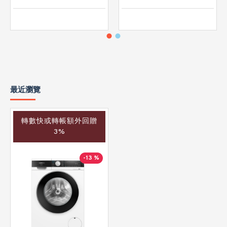
最近瀏覽
轉數快或轉帳額外回贈
3%
-13 %