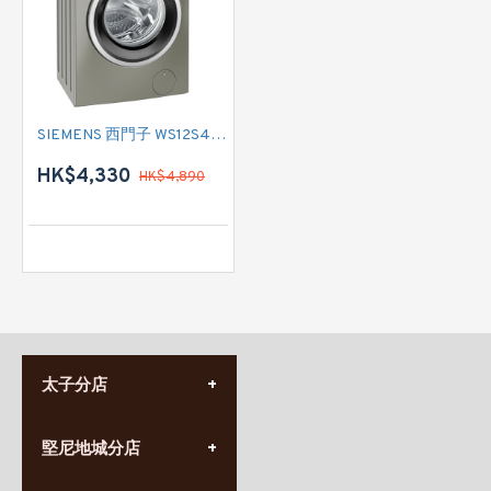
SIEMENS 西門子 WS12S4B5HK 前置式洗衣機 (8 公斤, 1200 轉/分鐘)
HK$4,330
HK$4,890
太子分店
(852) 3690 8881
堅尼地城分店
營業時間:
星期一至日
(10:00am-20:30pm)