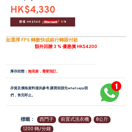
HK$4,330
節省 HK$560 
 11%
如選擇 FPS 轉數快或銀行轉賬付款
額外回贈 3 % 優惠價 HK$4200
庫存狀態：
無現貨，需要預訂。
存貨及價格資料僅供參考,購買前請先whatsapp我
們，售完即止。
標籤：
西門子
前置式洗衣機
8公斤
1200 轉/分鐘