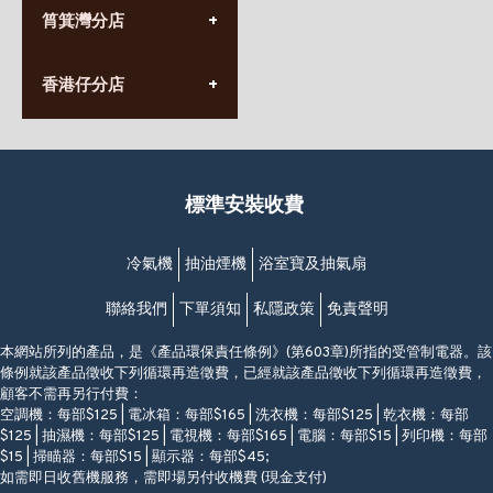
(852) 2555 0788
九龍太子太子道西141號
筲箕灣分店
營業時間:
長榮大廈1樓
星期一至日
(太子站C1出口)
(10:00am-20:30pm)
(852) 2568 7273
香港堅尼地城卑路乍街
香港仔分店
營業時間:
63-65號地下及閣樓
星期一至日
(堅尼地城地鐵站B出口)
(10:00am-20:30pm)
(852) 2461 4288
香港筲箕灣道234-238號
營業時間:
福昇大廈地下至2樓
星期一至日
(西灣河地鐵站B出口)
(10:00am-20:30pm)
標準安裝收費
香港香港仔成都道20-28號
添喜大廈(香港仔)2字樓
(黃竹坑地鐵站轉4M專線小巴)
冷氣機
抽油煙機
浴室寶及抽氣扇
聯絡我們
下單須知
私隱政策
免責聲明
本網站所列的產品，是《產品環保責任條例》(第603章)所指的受管制電器。該
條例就該產品徵收下列循環再造徵費，已經就該產品徵收下列循環再造徵費，
顧客不需再另行付費：
空調機：每部$125 | 電冰箱：每部$165 | 洗衣機：每部$125 | 乾衣機：每部
$125 | 抽濕機：每部$125 | 電視機：每部$165 | 電腦：每部$15 | 列印機：每部
$15 | 掃瞄器：每部$15 | 顯示器：每部$45;
如需即日收舊機服務，需即場另付收機費 (現金支付)