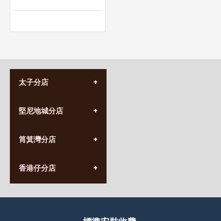
太子分店
(852) 3690 8881
堅尼地城分店
營業時間:
星期一至日
(10:00am-20:30pm)
(852) 2555 0788
九龍太子太子道西141號
筲箕灣分店
營業時間:
長榮大廈1樓
星期一至日
(太子站C1出口)
(10:00am-20:30pm)
(852) 2568 7273
香港堅尼地城卑路乍街
香港仔分店
營業時間:
63-65號地下及閣樓
星期一至日
(堅尼地城地鐵站B出口)
(10:00am-20:30pm)
(852) 2461 4288
香港筲箕灣道234-238號
營業時間:
福昇大廈地下至2樓
星期一至日
(西灣河地鐵站B出口)
(10:00am-20:30pm)