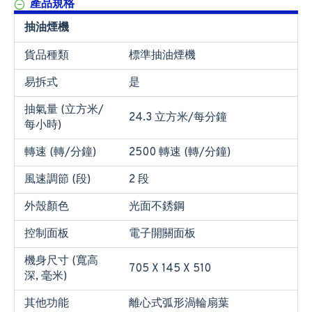
產品規格
抽油煙機
貨品種類
標準抽油煙機
易拆式
是
抽氣量 (立方米/
24.3 立方米/每分鐘
每小時)
轉速 (轉/分鐘)
2500 轉速 (轉/分鐘)
風速調節 (段)
2 段
外殼顏色
光面不銹鋼
控制面板
電子開關面板
機身尺寸 (寬高
705 X 145 X 510
深, 毫米)
其他功能
離心式弧形渦輪扇葉