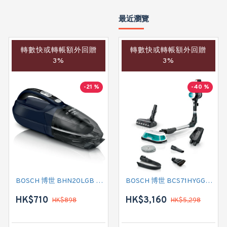
最近瀏覽
轉數快或轉帳額外回贈
轉數快或轉帳額外回贈
3%
3%
-21 %
-40 %
BOSCH 博世 BHN20LGB 手提無線吸塵機
BOSCH 博世 BCS71HYGGB 充電式二合一吸塵拖把
HK$710
HK$3,160
HK$898
HK$5,298