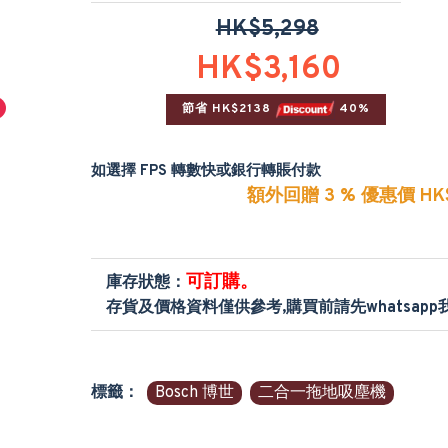
HK$5,298
HK$3,160
節省 HK$2138 
 40%
如選擇 FPS 轉數快或銀行轉賬付款
額外回贈 3 % 優惠價 HK$
可訂購。
庫存狀態：
存貨及價格資料僅供參考,購買前請先whatsap
標籤：
Bosch 博世
二合一拖地吸塵機