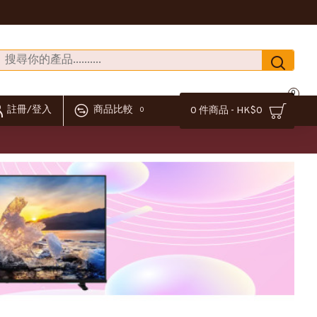
0
註冊/登入
商品比較
0 件商品 - HK$0
0