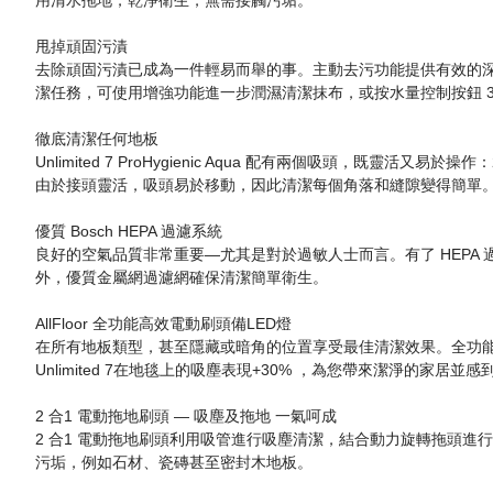
用清水拖地，乾淨衛生，無需接觸污垢。
甩掉頑固污漬
去除頑固污漬已成為一件輕易而舉的事。主動去污功能提供有效的深層
潔任務，可使用增強功能進一步潤濕清潔抹布，或按水量控制按鈕 3
徹底清潔任何地板
Unlimited 7 ProHygienic Aqua 配有兩個吸頭，既靈活又易於
由於接頭靈活，吸頭易於移動，因此清潔每個角落和縫隙變得簡單
優質 Bosch HEPA 過濾系統
良好的空氣品質非常重要—尤其是對於過敏人士而言。有了 HEPA 
外，優質金屬網過濾網確保清潔簡單衛生。
AllFloor 全功能高效電動刷頭備LED燈
在所有地板類型，甚至隱藏或暗角的位置享受最佳清潔效果。全功能高
Unlimited 7在地毯上的吸塵表現+30% ，為您帶來潔淨的家居並
2 合1 電動拖地刷頭 — 吸塵及拖地 一氣呵成
2 合1 電動拖地刷頭利用吸管進行吸塵清潔，結合動力旋轉拖頭
污垢，例如石材、瓷磚甚至密封木地板。