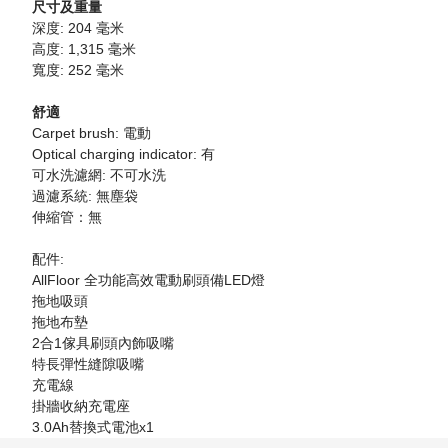
尺寸及重量
深度: 204 毫米
高度: 1,315 毫米
寬度: 252 毫米
舒適
Carpet brush: 電動
Optical charging indicator: 有
可水洗濾網: 不可水洗
過濾系統: 無塵袋
伸縮管：無
配件:
AllFloor 全功能高效電動刷頭備LED燈
拖地吸頭
拖地布墊
2合1傢具刷頭內飾吸嘴
特長彈性縫隙吸嘴
充電線
掛牆收納充電座
3.0Ah替換式電池x1