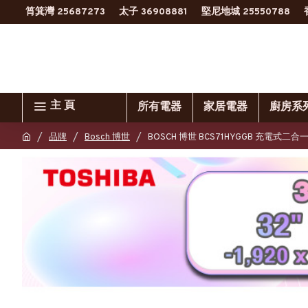
筲箕灣 25687273
太子 36908881
堅尼地城 25550788
主 頁
所有電器
家居電器
廚房系
品牌
Bosch 博世
BOSCH 博世 BCS71HYGGB 充電式二