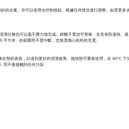
好的水量。亦可以使用水控制按鈕，根據任何情況進行調整。如需更多水
電池，即使是再艱鉅的清潔任務也可以毫不費力地完成。鋰離子電池可替換，並具有
0 平方米 - 的範圍而不需中斷，也無需擔心耗時的充電。
墊的表面，以達到更好的清潔效果。拖地墊可重複使用，在 40°C 下清洗
, 而不會接觸到任何污垢