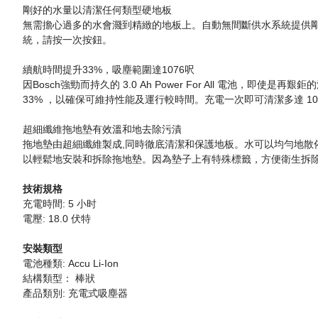
剛好的水量以清潔任何類型硬地板
無需擔心過多的水會濺到精緻的地板上。自動無間斷供水系統提供剛
統，請按一次按鈕。
續航時間提升33%，吸塵範圍達1076呎
因Bosch強勁而持久的 3.0 Ah Power For All 
33% ，以確保可維持性能及運行較時間。充電一次即可清潔多達 10
超細纖維拖地墊有效溫和地去除污漬
拖地墊由超細纖維製成,同時徹底清潔和保護地板。水可以均勻地散佈在
以輕鬆地安裝和拆除拖地墊。因為墊子上有特殊標籤，方便衛生拆除
技術規格
充電時間: 5 小时
電壓: 18.0 伏特
安裝類型
電池種類: Accu Li-Ion
結構類型： 棒狀
產品類別: 充電式吸塵器