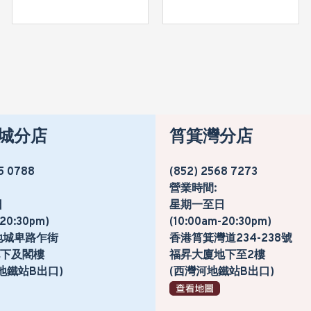
城分店
筲箕灣分店
5 0788
(852) 2568 7273
營業時間:
日
星期一至日
-20:30pm)
(10:00am-20:30pm)
地城卑路乍街
香港筲箕灣道234-238號
號地下及閣樓
福昇大廈地下至2樓
地鐵站B出口)
(西灣河地鐵站B出口)