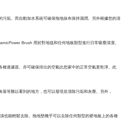
板上的污垢。而自動加水系統可確保拖地抹布保持濕潤。另外根據您的清
r DynamicPower Brush 用於對地毯和任何地板類型進行日常吸塵清潔。
箱中的各種過濾器、亦可確保排出的空氣比您家中的正常空氣更乾淨。此
黑暗角落等難以看到的地方，也可以發現並清除污垢和灰塵。另外，
污漬也能輕鬆去除。拖地墊幾乎可以去除任何類型的硬地板上的各種