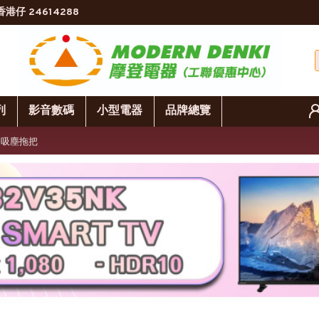
香港仔 24614288
列
影音數碼
小型電器
品牌總覽
合一吸塵拖把