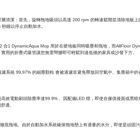
清潔：首先，旋轉拖地吸頭以高達 200 rpm 的轉速鬆開並清除地
 秒鐘以停止自動加水。
操作：2 合1 DynamicAqua Mop 用於在硬地板同時吸塵和拖地，而AllFloo
。實用的折疊式吸管讓您無需彎腰即可輕鬆到達低矮的家具或沙發下方。
過濾系統 99,97% 的細塵顆粒 會被過濾並避免釋放回空氣中。集塵
效電動刷頭除塵率達99.9% 。因配備LED 燈，即使在傢俱後面或
感到舒適。
進行徹底拖地。由於自動加水系統確保拖地墊上有適量的水分，即使是頑固