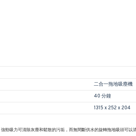
二合一拖地吸塵機
40 分鐘
1315 x 252 x 204
進行：強勁吸力可清除灰塵和鬆散的污垢，而無間斷供水的旋轉拖地吸頭可以清除