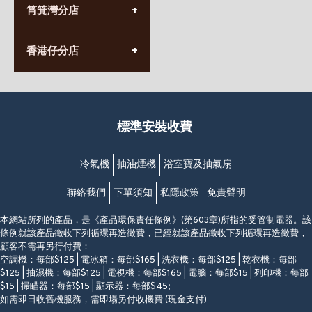
九龍太子太子道西141號
筲箕灣分店
營業時間:
長榮大廈1樓
星期一至日
(太子站C1出口)
(10:00am-20:30pm)
(852) 2568 7273
香港堅尼地城卑路乍街
香港仔分店
營業時間:
63-65號地下及閣樓
星期一至日
(堅尼地城地鐵站B出口)
(10:00am-20:30pm)
(852) 2461 4288
香港筲箕灣道234-238號
營業時間:
福昇大廈地下至2樓
星期一至日
(西灣河地鐵站B出口)
(10:00am-20:30pm)
標準安裝收費
香港香港仔成都道20-28號
添喜大廈(香港仔)2字樓
(黃竹坑地鐵站轉4M專線小巴)
冷氣機
抽油煙機
浴室寶及抽氣扇
聯絡我們
下單須知
私隱政策
免責聲明
本網站所列的產品，是《產品環保責任條例》(第603章)所指的受管制電器。該
條例就該產品徵收下列循環再造徵費，已經就該產品徵收下列循環再造徵費，
顧客不需再另行付費：
空調機：每部$125 | 電冰箱：每部$165 | 洗衣機：每部$125 | 乾衣機：每部
$125 | 抽濕機：每部$125 | 電視機：每部$165 | 電腦：每部$15 | 列印機：每部
$15 | 掃瞄器：每部$15 | 顯示器：每部$45;
如需即日收舊機服務，需即場另付收機費 (現金支付)