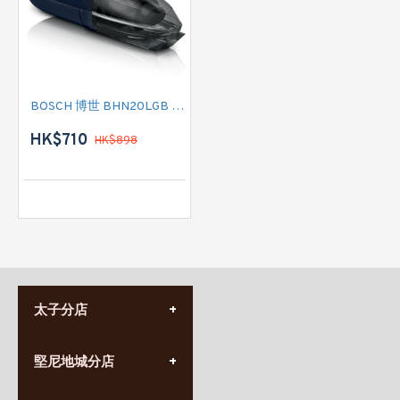
BOSCH 博世 BHN20LGB 手提無線吸塵機
HK$710
HK$898
太子分店
(852) 3690 8881
堅尼地城分店
營業時間:
星期一至日
(10:00am-20:30pm)
(852) 2555 0788