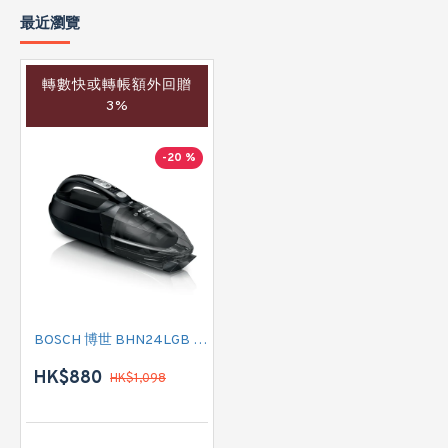
最近瀏覽
轉數快或轉帳額外回贈
3%
-20 %
BOSCH 博世 BHN24LGB 手提無線吸塵機
HK$880
HK$1,098