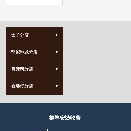
太子分店
(852) 3690 8881
堅尼地城分店
營業時間:
星期一至日
(10:00am-20:30pm)
(852) 2555 0788
九龍太子太子道西141號
筲箕灣分店
營業時間:
長榮大廈1樓
星期一至日
(太子站C1出口)
(10:00am-20:30pm)
(852) 2568 7273
香港堅尼地城卑路乍街
香港仔分店
營業時間:
63-65號地下及閣樓
星期一至日
(堅尼地城地鐵站B出口)
(10:00am-20:30pm)
(852) 2461 4288
香港筲箕灣道234-238號
營業時間:
福昇大廈地下至2樓
星期一至日
(西灣河地鐵站B出口)
(10:00am-20:30pm)
標準安裝收費
香港香港仔成都道20-28號
添喜大廈(香港仔)2字樓
(黃竹坑地鐵站轉4M專線小巴)