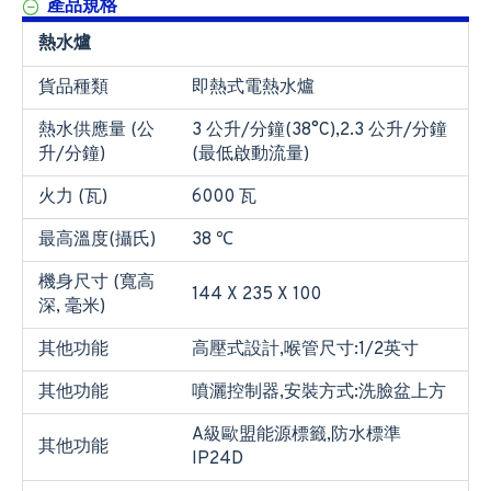
產品規格
熱水爐
貨品種類
即熱式電熱水爐
熱水供應量 (公
3 公升/分鐘(38°C),2.3 公升/分鐘
升/分鐘)
(最低啟動流量)
火力 (瓦)
6000 瓦
最高溫度(攝氏)
38 ℃
機身尺寸 (寬高
144 X 235 X 100
深, 毫米)
其他功能
高壓式設計,喉管尺寸:1/2英寸
其他功能
噴灑控制器,安裝方式:洗臉盆上方
A級歐盟能源標籤,防水標準
其他功能
IP24D