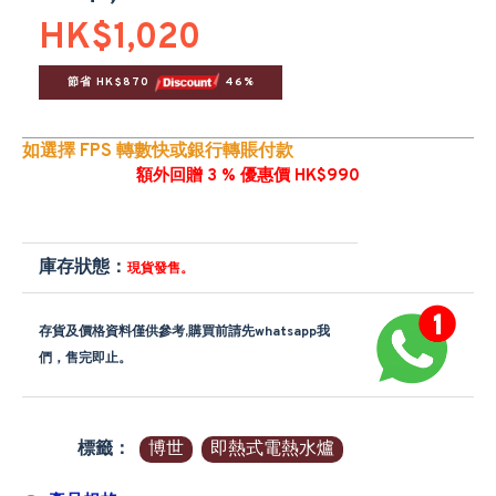
HK$1,020
節省 HK$870 
 46%
如選擇 FPS 轉數快或銀行轉賬付款
額外回贈 3 % 優惠價 HK$990
庫存狀態：
現貨發售。
存貨及價格資料僅供參考,購買前請先whatsapp我
們，售完即止。
標籤：
博世
即熱式電熱水爐