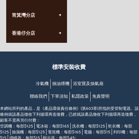
星期一至日
(10:00am-20:30pm)
(852) 2555 0788
九龍太子太子道西141號
筲箕灣分店
營業時間:
長榮大廈1樓
星期一至日
(太子站C1出口)
(10:00am-20:30pm)
(852) 2568 7273
香港堅尼地城卑路乍街
香港仔分店
營業時間:
63-65號地下及閣樓
星期一至日
(堅尼地城地鐵站B出口)
(10:00am-20:30pm)
(852) 2461 4288
香港筲箕灣道234-238號
營業時間:
福昇大廈地下至2樓
星期一至日
(西灣河地鐵站B出口)
(10:00am-20:30pm)
標準安裝收費
香港香港仔成都道20-28號
添喜大廈(香港仔)2字樓
(黃竹坑地鐵站轉4M專線小巴)
冷氣機
抽油煙機
浴室寶及抽氣扇
聯絡我們
下單須知
私隱政策
免責聲明
本網站所列的產品，是《產品環保責任條例》(第603章)所指的受管制電器。該
條例就該產品徵收下列循環再造徵費，已經就該產品徵收下列循環再造徵費，
顧客不需再另行付費：
空調機：每部$125 | 電冰箱：每部$165 | 洗衣機：每部$125 | 乾衣機：每部
$125 | 抽濕機：每部$125 | 電視機：每部$165 | 電腦：每部$15 | 列印機：每部
$15 | 掃瞄器：每部$15 | 顯示器：每部$45;