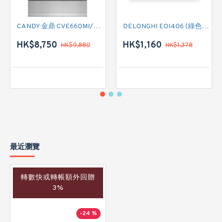
CANDY 金鼎 CVE660MI/E 全座式電陶爐連焗爐
DELONGHI EOI406 (綠色) 焗爐
HK$8,750
HK$1,160
HK$9,880
HK$1,378
最近瀏覽
轉數快或轉帳額外回贈
3%
-24 %