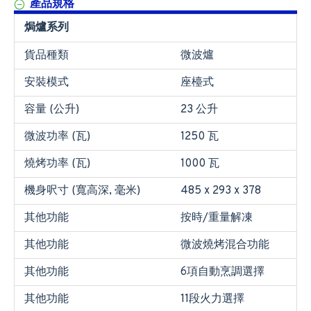
產品規格
焗爐系列
貨品種類
微波爐
安裝模式
座檯式
容量 (公升)
23 公升
微波功率 (瓦)
1250 瓦
燒烤功率 (瓦)
1000 瓦
機身呎寸 (寬高深, 毫米)
485 x 293 x 378
其他功能
按時/重量解凍
其他功能
微波燒烤混合功能
其他功能
6項自動烹調選擇
其他功能
11段火力選擇