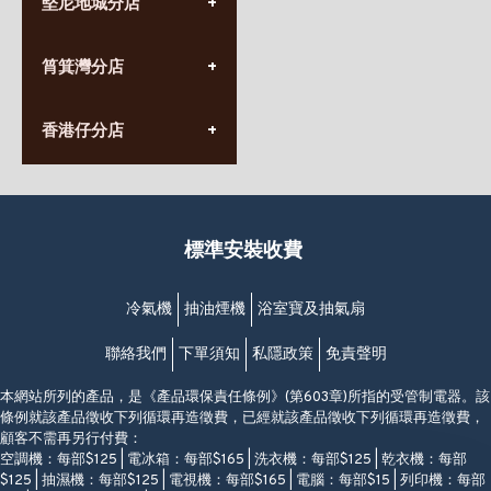
堅尼地城分店
營業時間:
星期一至日
(10:00am-20:30pm)
(852) 2555 0788
九龍太子太子道西141號
筲箕灣分店
營業時間:
長榮大廈1樓
星期一至日
(太子站C1出口)
(10:00am-20:30pm)
(852) 2568 7273
香港堅尼地城卑路乍街
香港仔分店
營業時間:
63-65號地下及閣樓
星期一至日
(堅尼地城地鐵站B出口)
(10:00am-20:30pm)
(852) 2461 4288
香港筲箕灣道234-238號
營業時間:
福昇大廈地下至2樓
星期一至日
(西灣河地鐵站B出口)
(10:00am-20:30pm)
標準安裝收費
香港香港仔成都道20-28號
添喜大廈(香港仔)2字樓
(黃竹坑地鐵站轉4M專線小巴)
冷氣機
抽油煙機
浴室寶及抽氣扇
聯絡我們
下單須知
私隱政策
免責聲明
本網站所列的產品，是《產品環保責任條例》(第603章)所指的受管制電器。該
條例就該產品徵收下列循環再造徵費，已經就該產品徵收下列循環再造徵費，
顧客不需再另行付費：
空調機：每部$125 | 電冰箱：每部$165 | 洗衣機：每部$125 | 乾衣機：每部
$125 | 抽濕機：每部$125 | 電視機：每部$165 | 電腦：每部$15 | 列印機：每部