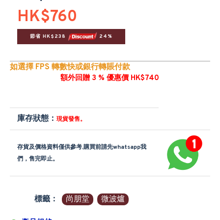
HK$760
節省 HK$238 
 24%
如選擇 FPS 轉數快或銀行轉賬付款
額外回贈 3 % 優惠價 HK$740
庫存狀態：
現貨發售。
存貨及價格資料僅供參考,購買前請先whatsapp我
們，售完即止。
標籤：
尚朋堂
微波爐