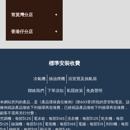
星期一至日
(10:00am-20:30pm)
(852) 2555 0788
九龍太子太子道西141號
筲箕灣分店
營業時間:
長榮大廈1樓
星期一至日
(太子站C1出口)
(10:00am-20:30pm)
(852) 2568 7273
香港堅尼地城卑路乍街
香港仔分店
營業時間:
63-65號地下及閣樓
星期一至日
(堅尼地城地鐵站B出口)
(10:00am-20:30pm)
(852) 2461 4288
香港筲箕灣道234-238號
營業時間:
福昇大廈地下至2樓
星期一至日
(西灣河地鐵站B出口)
(10:00am-20:30pm)
標準安裝收費
香港香港仔成都道20-28號
添喜大廈(香港仔)2字樓
(黃竹坑地鐵站轉4M專線小巴)
冷氣機
抽油煙機
浴室寶及抽氣扇
聯絡我們
下單須知
私隱政策
免責聲明
本網站所列的產品，是《產品環保責任條例》(第603章)所指的受管制電器。該
條例就該產品徵收下列循環再造徵費，已經就該產品徵收下列循環再造徵費，
顧客不需再另行付費：
空調機：每部$125 | 電冰箱：每部$165 | 洗衣機：每部$125 | 乾衣機：每部
$125 | 抽濕機：每部$125 | 電視機：每部$165 | 電腦：每部$15 | 列印機：每部