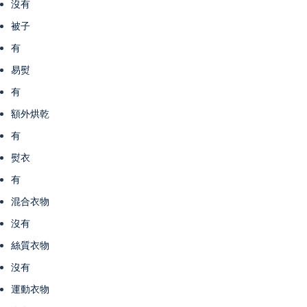
沒有
被子
有
易熨
有
額外烘乾
有
熨衣
有
混合衣物
沒有
絲質衣物
沒有
運動衣物