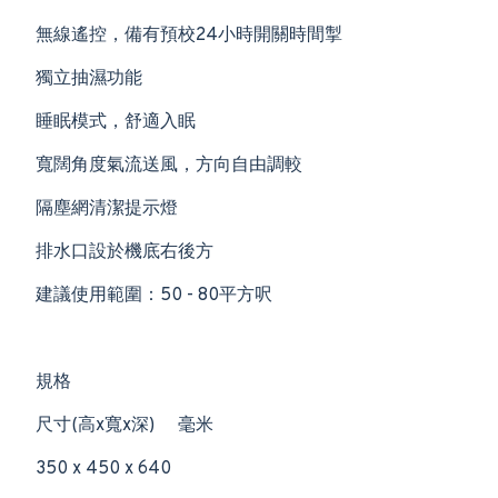
無線遙控，備有預校24小時開關時間掣
獨立抽濕功能
睡眠模式，舒適入眠
寬闊角度氣流送風，方向自由調較
隔塵網清潔提示燈
排水口設於機底右後方
建議使用範圍：50 - 80平方呎
規格
尺寸(高x寬x深)
毫米
350 x 450 x 640