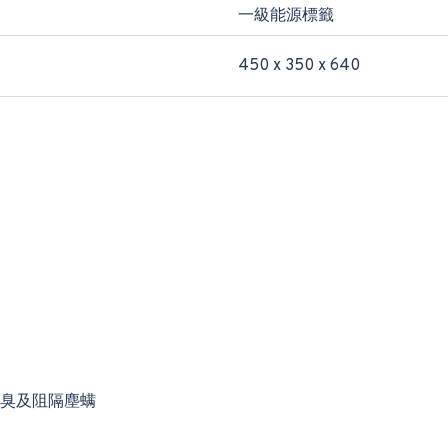
一級能源標籤
450 x 350 x 640
臭及阻隔塵螨