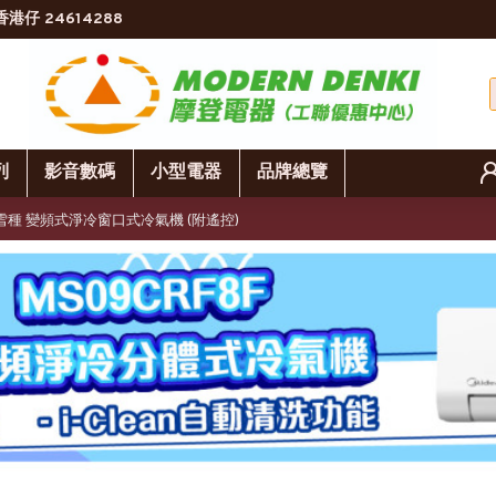
香港仔 24614288
列
影音數碼
小型電器
品牌總覽
 R32雪種 變頻式淨冷窗口式冷氣機 (附遙控)