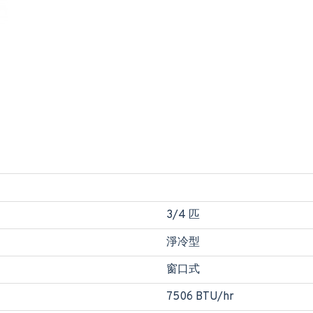
3/4 匹
淨冷型
窗口式
7506 BTU/hr