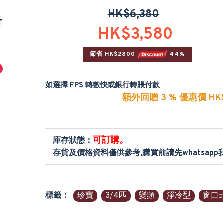
HK$6,380
附
HK$3,580
節省 HK$2800 
 44%
如選擇 FPS 轉數快或銀行轉賬付款
額外回贈 3 % 優惠價 HK$
可訂購。
庫存狀態：
存貨及價格資料僅供參考,購買前請先whatsap
標籤：
珍寶
3/4匹
變頻
淨冷型
窗口