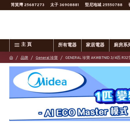
筲箕灣 25687273
太子 36908881
堅尼地城 25550788
主 頁
所有電器
家居電器
廚房系
品牌
General 珍寶
GENERAL 珍寶 AKWB7NID 3/4匹