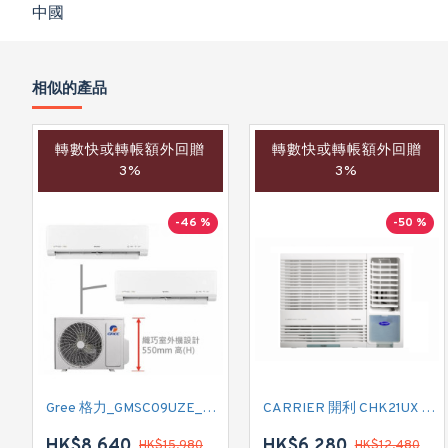
中國
相似的產品
轉數快或轉帳額外回贈
轉數快或轉帳額外回贈
3%
3%
-46 %
-50 %
Gree 格力_GMSC09UZE_GMSC12UZE_GMSC18UZC_R32 掛牆變頻式1拖2分體冷氣機 (淨冷型)
CARRIER 開利 CHK21UX 二匹半 變頻淨冷窗口式冷氣機 (附遙控)
HK$8,640
HK$6,280
HK$15,980
HK$12,480