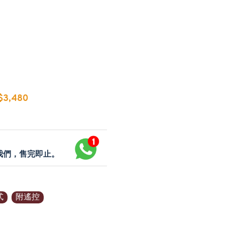
3,480
p我們，售完即止。
式
附遙控