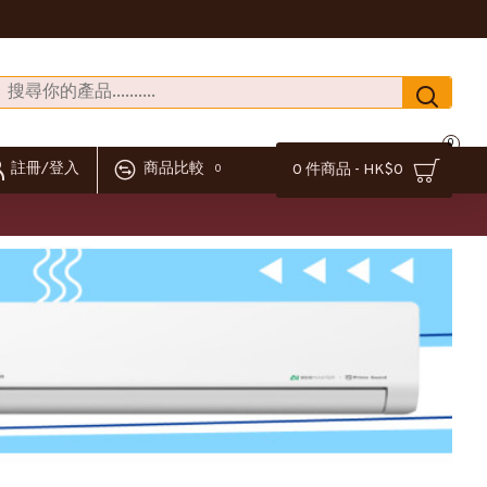
0
註冊/登入
商品比較
0 件商品 - HK$0
0