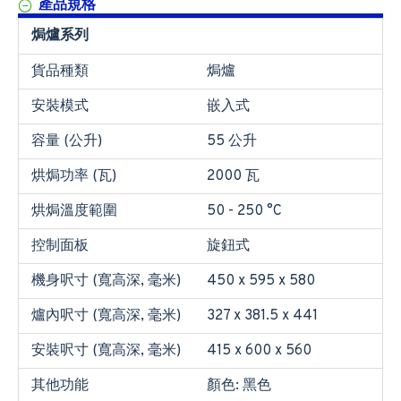
產品規格
焗爐系列
貨品種類
焗爐
安裝模式
嵌入式
容量 (公升)
55 公升
烘焗功率 (瓦)
2000 瓦
烘焗溫度範圍
50 - 250 °C
控制面板
旋鈕式
機身呎寸 (寬高深, 毫米)
450 x 595 x 580
爐內呎寸 (寬高深, 毫米)
327 x 381.5 x 441
安裝呎寸 (寬高深, 毫米)
415 x 600 x 560
其他功能
顏色: 黑色