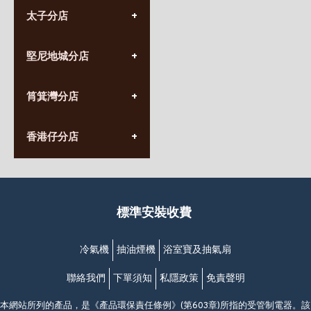
太子分店
(852) 3690 8881
堅尼地城分店
營業時間:
星期一至日
(10:00am-20:30pm)
(852) 2555 0788
九龍太子太子道西141號
筲箕灣分店
營業時間:
長榮大廈1樓
星期一至日
(太子站C1出口)
(10:00am-20:30pm)
(852) 2568 7273
香港堅尼地城卑路乍街
香港仔分店
營業時間:
63-65號地下及閣樓
星期一至日
(堅尼地城地鐵站B出口)
(10:00am-20:30pm)
(852) 2461 4288
香港筲箕灣道234-238號
營業時間:
福昇大廈地下至2樓
星期一至日
(西灣河地鐵站B出口)
(10:00am-20:30pm)
標準安裝收費
香港香港仔成都道20-28號
添喜大廈(香港仔)2字樓
(黃竹坑地鐵站轉4M專線小巴)
冷氣機
抽油煙機
浴室寶及抽氣扇
聯絡我們
下單須知
私隱政策
免責聲明
本網站所列的產品，是《產品環保責任條例》(第603章)所指的受管制電器。該