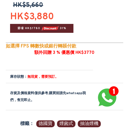
HK$5,660
HK$3,880
節省 HK$1780 
 31%
如選擇 FPS 轉數快或銀行轉賬付款
額外回贈 3 % 優惠價 HK$3770
庫存狀態：
無現貨，需要預訂。
存貨及價格資料僅供參考,購買前請先whatsapp我
們，售完即止。
標籤：
德國寶
煙囪式
抽油煙機