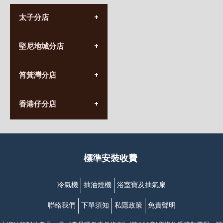
太子分店
(852) 3690 8881
堅尼地城分店
營業時間:
星期一至日
(10:00am-20:30pm)
(852) 2555 0788
九龍太子太子道西141號
筲箕灣分店
營業時間:
長榮大廈1樓
星期一至日
(太子站C1出口)
(10:00am-20:30pm)
(852) 2568 7273
香港堅尼地城卑路乍街
香港仔分店
營業時間:
63-65號地下及閣樓
星期一至日
(堅尼地城地鐵站B出口)
(10:00am-20:30pm)
(852) 2461 4288
香港筲箕灣道234-238號
營業時間:
福昇大廈地下至2樓
星期一至日
(西灣河地鐵站B出口)
(10:00am-20:30pm)
標準安裝收費
香港香港仔成都道20-28號
添喜大廈(香港仔)2字樓
(黃竹坑地鐵站轉4M專線小巴)
冷氣機
抽油煙機
浴室寶及抽氣扇
聯絡我們
下單須知
私隱政策
免責聲明