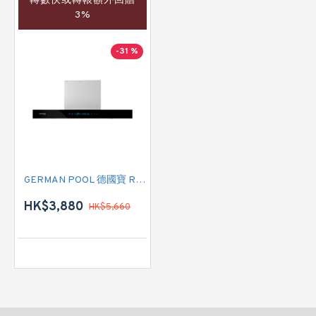
轉數快或轉帳額外回贈
3%
-31 %
GERMAN POOL 德國寶 RDC-8457S 煙囪式抽油煙機
HK$3,880
HK$5,660