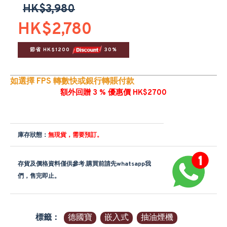
HK$3,980
HK$2,780
節省 HK$1200 
 30%
如選擇 FPS 轉數快或銀行轉賬付款
額外回贈 3 % 優惠價 HK$2700
庫存狀態：
無現貨，需要預訂。
存貨及價格資料僅供參考,購買前請先whatsapp我
們，售完即止。
標籤：
德國寶
嵌入式
抽油煙機