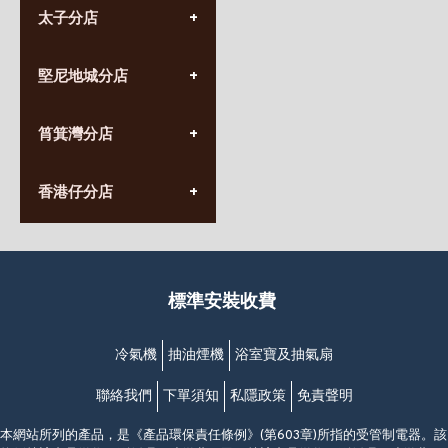
太子分店
(852) 3690 8881
堅尼地城分店
營業時間:
星期一至日
(10:00am-20:30pm)
(852) 2555 0788
九龍太子太子道西141號
筲箕灣分店
營業時間:
長榮大廈1樓
星期一至日
(太子站C1出口)
(10:00am-20:30pm)
(852) 2568 7273
香港堅尼地城卑路乍街
香港仔分店
營業時間:
63-65號地下及閣樓
星期一至日
(堅尼地城地鐵站B出口)
(10:00am-20:30pm)
(852) 2461 4288
香港筲箕灣道234-238號
營業時間:
福昇大廈地下至2樓
星期一至日
(西灣河地鐵站B出口)
(10:00am-20:30pm)
標準安裝收費
香港香港仔成都道20-28號
添喜大廈(香港仔)2字樓
(黃竹坑地鐵站轉4M專線小巴)
冷氣機
抽油煙機
浴室寶及抽氣扇
聯絡我們
下單須知
私隱政策
免責聲明
本網站所列的產品，是《產品環保責任條例》(第603章)所指的受管制電器。該