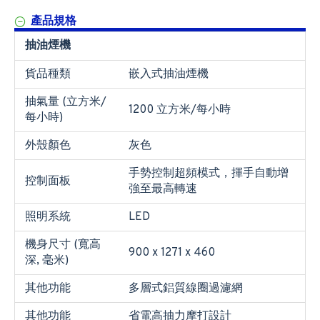
產品規格
抽油煙機
貨品種類
嵌入式抽油煙機
抽氣量 (立方米/
1200 立方米/每小時
每小時)
外殼顏色
灰色
手勢控制超頻模式，揮手自動增
控制面板
強至最高轉速
照明系統
LED
機身尺寸 (寬高
900 x 1271 x 460
深, 毫米)
其他功能
多層式鋁質線圈過濾網
其他功能
省電高抽力摩打設計