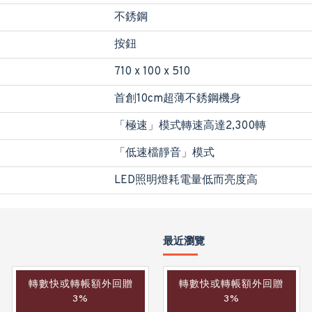
不銹鋼
按鈕
710 x 100 x 510
首創10cm超薄不銹鋼機身
「極速」模式轉速高達2,300轉
「低速檔靜音」模式
LED照明燈耗電量低而亮度高
最近瀏覽
轉數快或轉帳額外回贈
轉數快或轉帳額外回贈
3%
3%