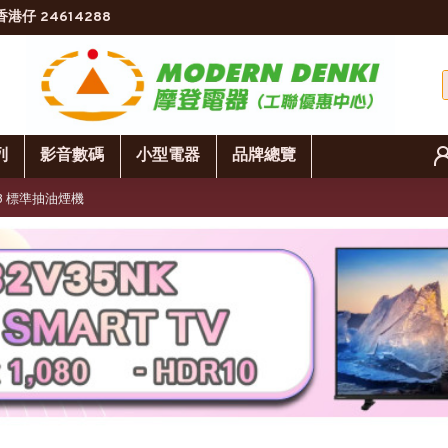
香港仔 24614288
列
影音數碼
小型電器
品牌總覽
723 標準抽油煙機