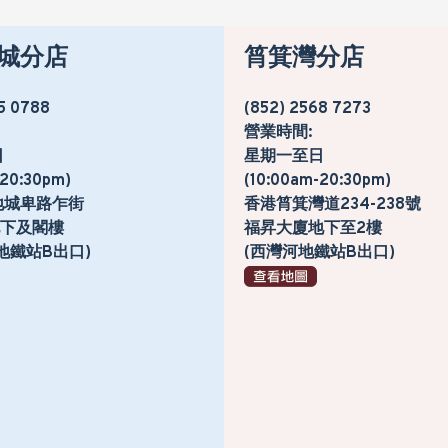
城分店
筲箕灣分店
5 0788
(852) 2568 7273
營業時間:
日
星期一至日
-20:30pm)
(10:00am-20:30pm)
地城卑路乍街
香港筲箕灣道234-238號
號地下及閣樓
福昇大廈地下至2樓
地鐵站B出口)
(西灣河地鐵站B出口)