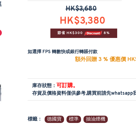
準
HK$3,680
HK$3,380
節省 HK$300 
 8%
如選擇 FPS 轉數快或銀行轉賬付款
額外回贈 3 % 優惠價 HK$
可訂購。
庫存狀態：
存貨及價格資料僅供參考,購買前請先whatsap
標籤：
德國寶
標準
抽油煙機