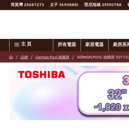
筲箕灣 25687273
太子 36908881
堅尼地城 25550788
主 頁
所有電器
家居電器
廚房系
品牌
German Pool 德國寶
GERMAN POOL 德國寶 TOT-