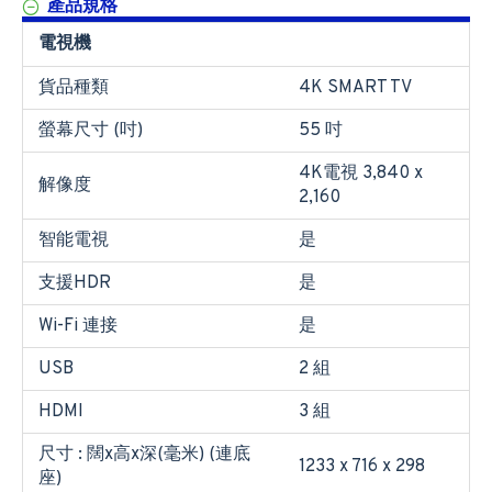
產品規格
電視機
貨品種類
4K SMART TV
螢幕尺寸 (吋)
55 吋
4K電視 3,840 x
解像度
2,160
智能電視
是
支援HDR
是
Wi-Fi 連接
是
USB
2 組
HDMI
3 組
尺寸 : 闊x高x深(毫米) (連底
1233 x 716 x 298
座)