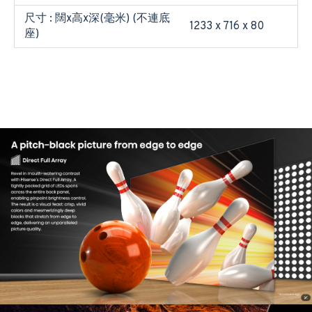
尺寸 : 闊x高x深(毫米) (不連底
1233 x 716 x 80
座)