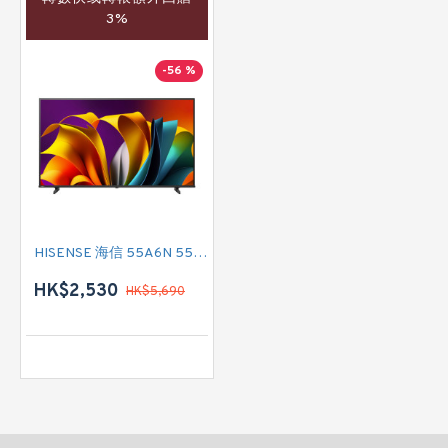
3%
-56 %
HISENSE 海信 55A6N 55吋 4K SMART TV
HK$2,530
HK$5,690