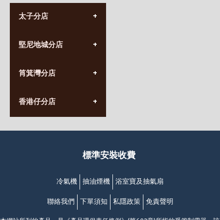
太子分店
(852) 3690 8881
堅尼地城分店
營業時間:
星期一至日
(10:00am-20:30pm)
(852) 2555 0788
九龍太子太子道西141號
筲箕灣分店
營業時間:
長榮大廈1樓
星期一至日
(太子站C1出口)
(10:00am-20:30pm)
(852) 2568 7273
香港堅尼地城卑路乍街
香港仔分店
營業時間:
63-65號地下及閣樓
星期一至日
(堅尼地城地鐵站B出口)
(10:00am-20:30pm)
(852) 2461 4288
香港筲箕灣道234-238號
營業時間:
福昇大廈地下至2樓
星期一至日
(西灣河地鐵站B出口)
(10:00am-20:30pm)
標準安裝收費
香港香港仔成都道20-28號
添喜大廈(香港仔)2字樓
(黃竹坑地鐵站轉4M專線小巴)
冷氣機
抽油煙機
浴室寶及抽氣扇
聯絡我們
下單須知
私隱政策
免責聲明