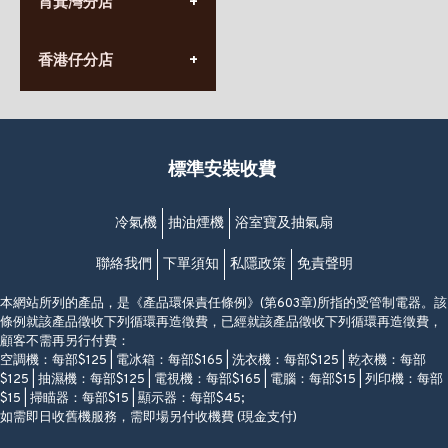
筲箕灣分店
營業時間:
長榮大廈1樓
星期一至日
(太子站C1出口)
(10:00am-20:30pm)
(852) 2568 7273
香港堅尼地城卑路乍街
香港仔分店
營業時間:
63-65號地下及閣樓
星期一至日
(堅尼地城地鐵站B出口)
(10:00am-20:30pm)
(852) 2461 4288
香港筲箕灣道234-238號
營業時間:
福昇大廈地下至2樓
星期一至日
(西灣河地鐵站B出口)
(10:00am-20:30pm)
標準安裝收費
香港香港仔成都道20-28號
添喜大廈(香港仔)2字樓
(黃竹坑地鐵站轉4M專線小巴)
冷氣機
抽油煙機
浴室寶及抽氣扇
聯絡我們
下單須知
私隱政策
免責聲明
本網站所列的產品，是《產品環保責任條例》(第603章)所指的受管制電器。該
條例就該產品徵收下列循環再造徵費，已經就該產品徵收下列循環再造徵費，
顧客不需再另行付費：
空調機：每部$125 | 電冰箱：每部$165 | 洗衣機：每部$125 | 乾衣機：每部
$125 | 抽濕機：每部$125 | 電視機：每部$165 | 電腦：每部$15 | 列印機：每部
$15 | 掃瞄器：每部$15 | 顯示器：每部$45;
如需即日收舊機服務，需即場另付收機費 (現金支付)