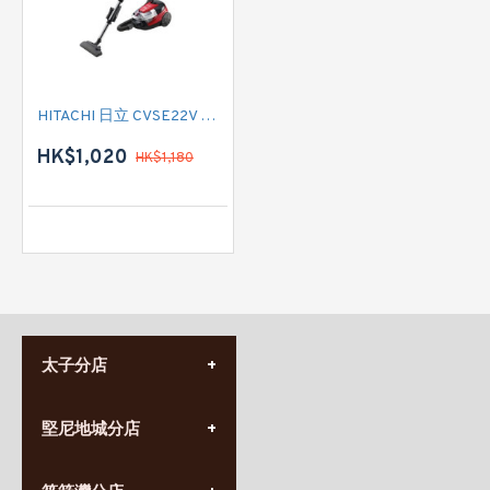
HITACHI 日立 CVSE22V 有線吸塵機
HK$1,020
HK$1,180
太子分店
(852) 3690 8881
堅尼地城分店
營業時間:
星期一至日
(10:00am-20:30pm)
(852) 2555 0788
九龍太子太子道西141號