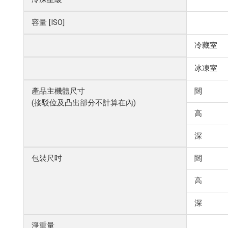
容量 [ISO]
冷藏室
冰凍室
產品主機體尺寸
闊
(接駁位及凸出部分不計算在內)
高
深
包裝尺吋
闊
高
深
淨重量