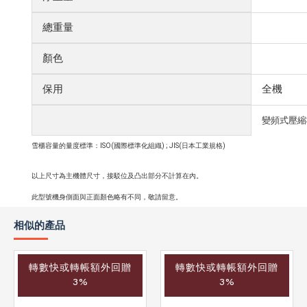
總重量
顏色
保用
全機
變頻式壓縮
雪櫃容量的量度標準：ISO(國際標準化組織) ; JIS(日本工業規格)
以上尺寸為主機體尺寸，接駁位及凸出部分不計算在內。
此型號機身側面與正面顏色略有不同，敬請留意。
相似的產品
轉數快或轉帳額外回贈
轉數快或轉帳額外回贈
3%
3%