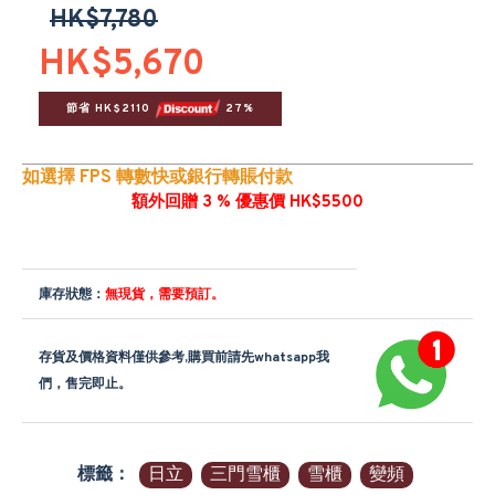
HK$7,780
HK$5,670
節省 HK$2110 
 27%
如選擇 FPS 轉數快或銀行轉賬付款
額外回贈 3 % 優惠價 HK$5500
庫存狀態：
無現貨，需要預訂。
存貨及價格資料僅供參考,購買前請先whatsapp我
們，售完即止。
標籤：
日立
三門雪櫃
雪櫃
變頻