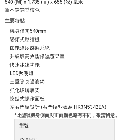
540 (闊) x 1,735 (高) x 655 (深) 毫米
新不銹鋼香檳色
主要特點
機身僅闊540mm
變頻式壓縮機
節能溫度感應系統
升級版高效能保濕蔬果室
快速冰凍功能
LED照明燈
三重除臭過濾網
強化玻璃層架
按鍵式操作面板
左右門鉸設計 (右門鉸型號為 HR3N5342EA)
*此型號機身側面與正面顏色略有不同，敬請留意。
型號
冷凍星級