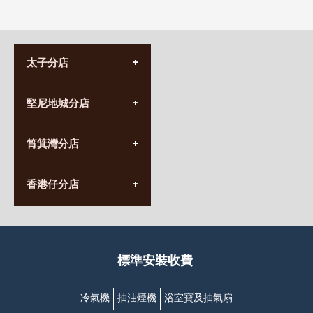
太子分店
(852) 3690 8881
堅尼地城分店
營業時間:
星期一至日
(10:00am-20:30pm)
(852) 2555 0788
九龍太子太子道西141號
筲箕灣分店
營業時間:
長榮大廈1樓
星期一至日
(太子站C1出口)
(10:00am-20:30pm)
(852) 2568 7273
香港堅尼地城卑路乍街
香港仔分店
營業時間:
63-65號地下及閣樓
星期一至日
(堅尼地城地鐵站B出口)
(10:00am-20:30pm)
(852) 2461 4288
香港筲箕灣道234-238號
營業時間:
福昇大廈地下至2樓
星期一至日
(西灣河地鐵站B出口)
(10:00am-20:30pm)
標準安裝收費
香港香港仔成都道20-28號
添喜大廈(香港仔)2字樓
(黃竹坑地鐵站轉4M專線小巴)
冷氣機
抽油煙機
浴室寶及抽氣扇