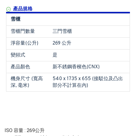
產品規格
雪櫃
雪櫃門數量
三門雪櫃
淨容量(公升)
269 公升
變頻式
是
產品顏色
新不銹鋼香檳色(CNX)
機身尺寸 (寬高
540 x 1735 x 655 (接駁位及凸出
深, 毫米)
部分不計算在內)
ISO 容量 : 269公升