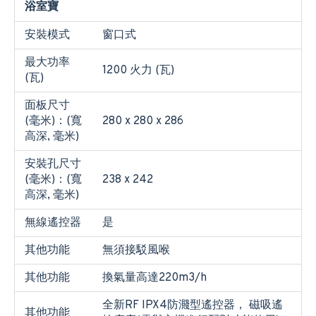
浴室寶
安裝模式
窗口式
最大功率
1200 火力 (瓦)
(瓦)
面板尺寸
(毫米)：(寬
280 x 280 x 286
高深, 毫米)
安裝孔尺寸
(毫米)：(寬
238 x 242
高深, 毫米)
無線遙控器
是
其他功能
無須接駁風喉
其他功能
換氣量高達220m3/h
全新RF IPX4防濺型遙控器， 磁吸遙
其他功能