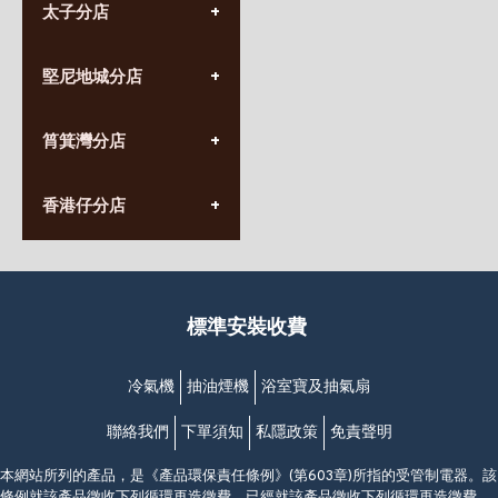
太子分店
(852) 3690 8881
堅尼地城分店
營業時間:
星期一至日
(10:00am-20:30pm)
(852) 2555 0788
九龍太子太子道西141號
筲箕灣分店
營業時間:
長榮大廈1樓
星期一至日
(太子站C1出口)
(10:00am-20:30pm)
(852) 2568 7273
香港堅尼地城卑路乍街
香港仔分店
營業時間:
63-65號地下及閣樓
星期一至日
(堅尼地城地鐵站B出口)
(10:00am-20:30pm)
(852) 2461 4288
香港筲箕灣道234-238號
營業時間:
福昇大廈地下至2樓
星期一至日
(西灣河地鐵站B出口)
(10:00am-20:30pm)
標準安裝收費
香港香港仔成都道20-28號
添喜大廈(香港仔)2字樓
(黃竹坑地鐵站轉4M專線小巴)
冷氣機
抽油煙機
浴室寶及抽氣扇
聯絡我們
下單須知
私隱政策
免責聲明
本網站所列的產品，是《產品環保責任條例》(第603章)所指的受管制電器。該