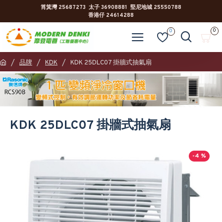
筲箕灣 25687273 太子 36908881 堅尼地城 25550788
香港仔 24614288
0
0
品牌
KDK
KDK 25DLC07 掛牆式抽氣扇
KDK 25DLC07 掛牆式抽氣扇
-4 %