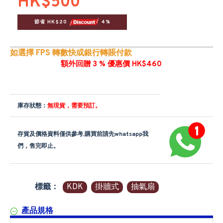
HK$500
節省 HK$20 
 4%
如選擇 FPS 轉數快或銀行轉賬付款
額外回贈 3 % 優惠價 HK$460
庫存狀態：
無現貨，需要預訂。
存貨及價格資料僅供參考,購買前請先whatsapp我
們，售完即止。
標籤：
KDK
掛牆式
抽氣扇
產品規格