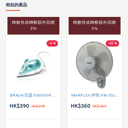
相似的產品
轉數快或轉帳額外回贈
轉數快或轉帳額外回贈
3%
3%
-2 %
-22 %
BRAUN 百靈 SI3041GR 蒸氣熨斗
IMARFLEX 伊瑪 IFW-35J2 掛牆扇
HK$390
HK$360
HK$398
HK$459