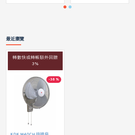
最近瀏覽
轉數快或轉帳額外回贈
3%
-38 %
KDK M40CH 掛牆扇