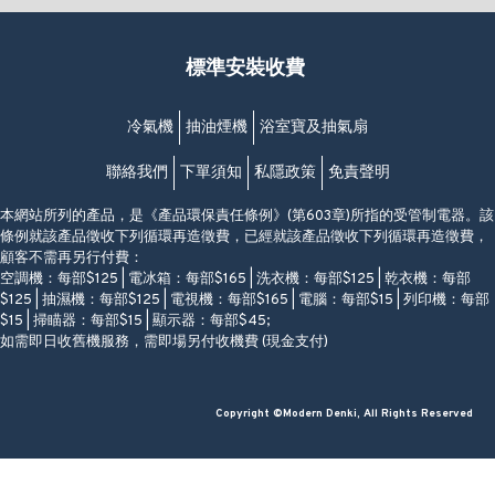
香港筲箕灣道234-238號
營業時間:
福昇大廈地下至2樓
星期一至日
(西灣河地鐵站B出口)
(10:00am-20:30pm)
標準安裝收費
香港香港仔成都道20-28號
添喜大廈(香港仔)2字樓
(黃竹坑地鐵站轉4M專線小巴)
冷氣機
抽油煙機
浴室寶及抽氣扇
聯絡我們
下單須知
私隱政策
免責聲明
本網站所列的產品，是《產品環保責任條例》(第603章)所指的受管制電器。該
條例就該產品徵收下列循環再造徵費，已經就該產品徵收下列循環再造徵費，
顧客不需再另行付費：
空調機：每部$125 | 電冰箱：每部$165 | 洗衣機：每部$125 | 乾衣機：每部
$125 | 抽濕機：每部$125 | 電視機：每部$165 | 電腦：每部$15 | 列印機：每部
$15 | 掃瞄器：每部$15 | 顯示器：每部$45;
如需即日收舊機服務，需即場另付收機費 (現金支付)
Copyright ©Modern Denki, All Rights Reserved