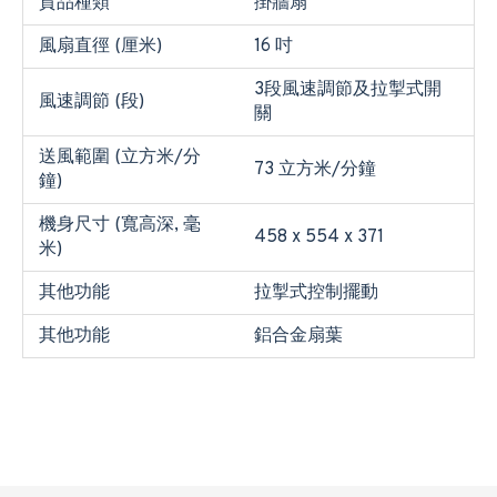
貨品種類
掛牆扇
風扇直徑 (厘米)
16 吋
3段風速調節及拉掣式開
風速調節 (段)
關
送風範圍 (立方米/分
73 立方米/分鐘
鐘)
機身尺寸 (寬高深, 毫
458 x 554 x 371
米)
其他功能
拉掣式控制擺動
其他功能
鋁合金扇葉