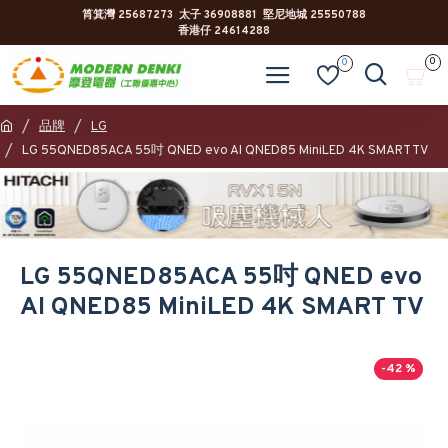
筲箕灣 25687273 太子 36908881 堅尼地城 25550788
香港仔 24614288
0
0
品牌
LG
LG 55QNED85ACA 55吋 QNED evo AI QNED85 MiniLED 4K SMART TV
LG 55QNED85ACA 55吋 QNED evo
AI QNED85 MiniLED 4K SMART TV
-42 %