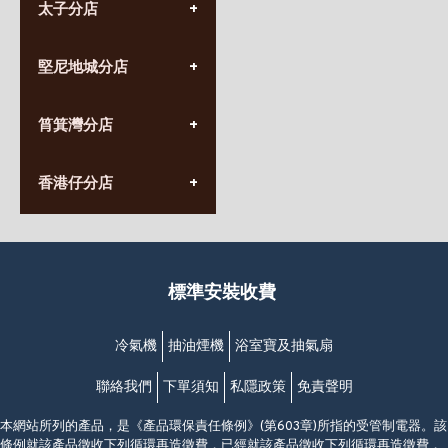
太子分店
(852) 3690 8881
堅尼地城分店
營業時間:
星期一至日
(10:00am-20:30pm)
(852) 2555 0788
九龍太子太子道西141號
筲箕灣分店
營業時間:
長榮大廈1樓
星期一至日
(太子站C1出口)
(10:00am-20:30pm)
(852) 2568 7273
香港堅尼地城卑路乍街
香港仔分店
營業時間:
63-65號地下及閣樓
星期一至日
(堅尼地城地鐵站B出口)
(10:00am-20:30pm)
(852) 2461 4288
香港筲箕灣道234-238號
營業時間:
福昇大廈地下至2樓
星期一至日
(西灣河地鐵站B出口)
(10:00am-20:30pm)
標準安裝收費
香港香港仔成都道20-28號
添喜大廈(香港仔)2字樓
(黃竹坑地鐵站轉4M專線小巴)
冷氣機
抽油煙機
浴室寶及抽氣扇
聯絡我們
下單須知
私隱政策
免責聲明
本網站所列的產品，是《產品環保責任條例》(第603章)所指的受管制電器。該
條例就該產品徵收下列循環再造徵費，已經就該產品徵收下列循環再造徵費，