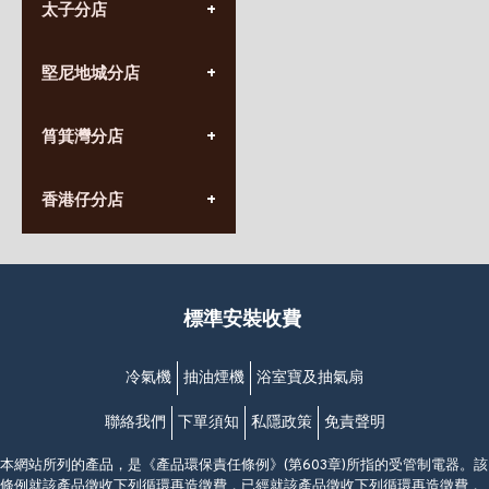
太子分店
(852) 3690 8881
堅尼地城分店
營業時間:
星期一至日
(10:00am-20:30pm)
(852) 2555 0788
九龍太子太子道西141號
筲箕灣分店
營業時間:
長榮大廈1樓
星期一至日
(太子站C1出口)
(10:00am-20:30pm)
(852) 2568 7273
香港堅尼地城卑路乍街
香港仔分店
營業時間:
63-65號地下及閣樓
星期一至日
(堅尼地城地鐵站B出口)
(10:00am-20:30pm)
(852) 2461 4288
香港筲箕灣道234-238號
營業時間:
福昇大廈地下至2樓
星期一至日
(西灣河地鐵站B出口)
(10:00am-20:30pm)
標準安裝收費
香港香港仔成都道20-28號
添喜大廈(香港仔)2字樓
(黃竹坑地鐵站轉4M專線小巴)
冷氣機
抽油煙機
浴室寶及抽氣扇
聯絡我們
下單須知
私隱政策
免責聲明
本網站所列的產品，是《產品環保責任條例》(第603章)所指的受管制電器。該
條例就該產品徵收下列循環再造徵費，已經就該產品徵收下列循環再造徵費，