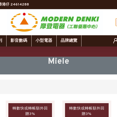
香港仔 24614288
列
影音數碼
小型電器
品牌總覽
Miele
轉數快或轉帳額外回
轉數快或轉帳額外回
贈3%
贈3%