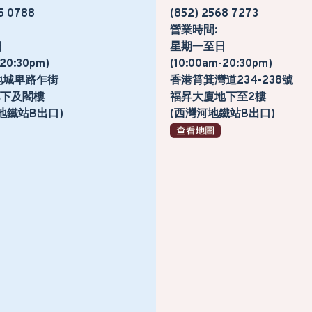
5 0788
(852) 2568 7273
營業時間:
日
星期一至日
-20:30pm)
(10:00am-20:30pm)
地城卑路乍街
香港筲箕灣道234-238號
號地下及閣樓
福昇大廈地下至2樓
地鐵站B出口)
(西灣河地鐵站B出口)