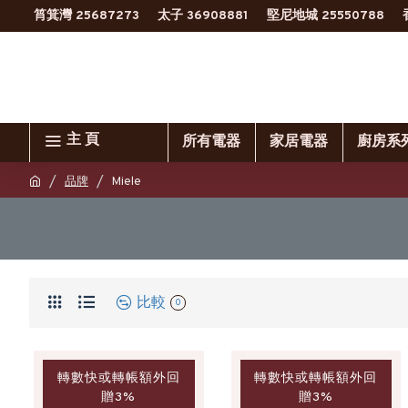
筲箕灣 25687273
太子 36908881
堅尼地城 25550788
主 頁
所有電器
家居電器
廚房系
品牌
Miele
比較
0
轉數快或轉帳額外回
轉數快或轉帳額外回
贈3%
贈3%