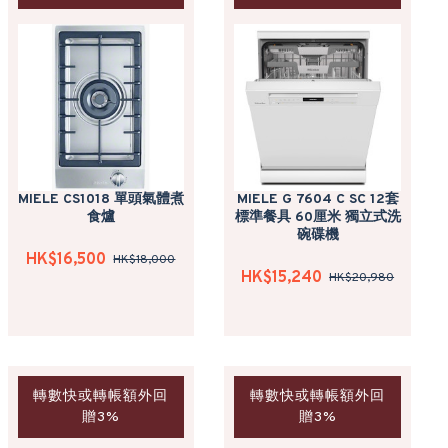
MIELE CS1018 單頭氣體煮
MIELE G 7604 C SC 12套
食爐
標準餐具 60厘米 獨立式洗
碗碟機
HK$16,500
HK$18,000
HK$15,240
HK$20,980
轉數快或轉帳額外回
轉數快或轉帳額外回
贈3%
贈3%