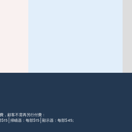
徵費，顧客不需再另行付費：
$15 | 掃瞄器：每部$15 | 顯示器：每部$45;