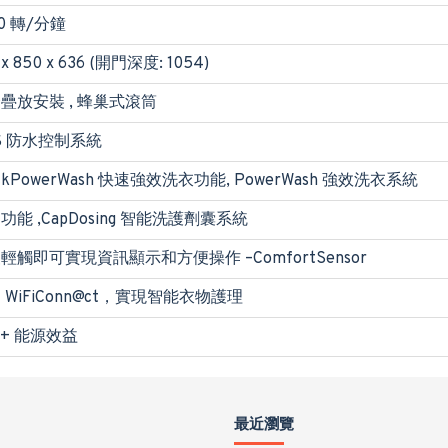
00 轉/分鐘
 x 850 x 636 (開門深度: 1054)
疊放安裝 , 蜂巢式滾筒
S 防水控制系統
ickPowerWash 快速強效洗衣功能, PowerWash 強效洗衣系統
功能 ,CapDosing 智能洗護劑囊系統
輕觸即可實現資訊顯示和方便操作 –ComfortSensor
 WiFiConn@ct，實現智能衣物護理
++ 能源效益
最近瀏覽