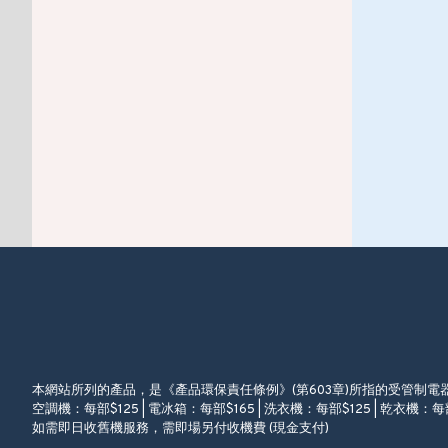
本網站所列的產品，是《產品環保責任條例》(第603章)所指的受管制
空調機：每部$125 | 電冰箱：每部$165 | 洗衣機：每部$125 | 乾衣機：每部
如需即日收舊機服務，需即場另付收機費 (現金支付)