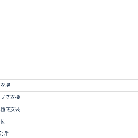
洗衣機
置式洗衣機
廚櫃底安裝
水位
 公斤