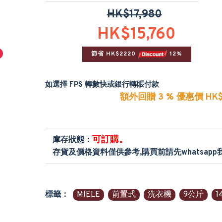
HK$17,980
HK$15,760
節省 HK$2220 
 12%
如選擇 FPS 轉數快或銀行轉賬付款
額外回贈 3 % 優惠價 HK$
可訂購。
庫存狀態：
存貨及價格資料僅供參考,購買前請先whatsap
標籤：
MIELE
前置式
洗衣機
9公斤
1