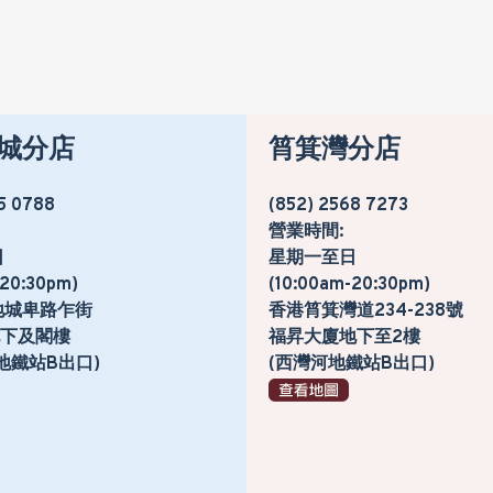
城分店
筲箕灣分店
5 0788
(852) 2568 7273
營業時間:
日
星期一至日
-20:30pm)
(10:00am-20:30pm)
地城卑路乍街
香港筲箕灣道234-238號
號地下及閣樓
福昇大廈地下至2樓
地鐵站B出口)
(西灣河地鐵站B出口)