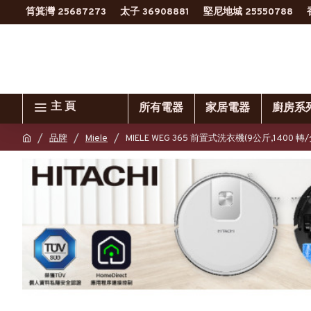
筲箕灣 25687273
太子 36908881
堅尼地城 25550788
主 頁
所有電器
家居電器
廚房系
品牌
Miele
MIELE WEG 365 前置式洗衣機(9公斤,1400 轉