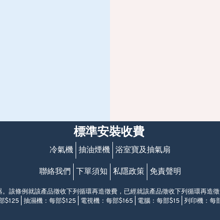
標準安裝收費
冷氣機
抽油煙機
浴室寶及抽氣扇
聯絡我們
下單須知
私隱政策
免責聲明
電器。該條例就該產品徵收下列循環再造徵費，已經就該產品徵收下列循環再造
$125 | 抽濕機：每部$125 | 電視機：每部$165 | 電腦：每部$15 | 列印機：每部