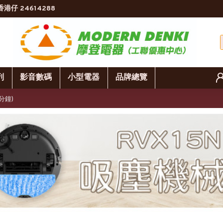
香港仔 24614288
列
影音數碼
小型電器
品牌總覽
/分鐘)