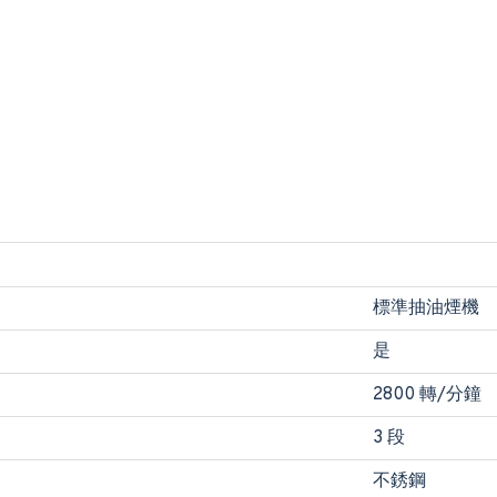
標準抽油煙機
是
2800 轉/分鐘
3 段
不銹鋼