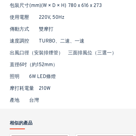
包裝尺寸(mm)(W × D × H)
780 x 616 x 273
使用電壓
220V, 50Hz
傳動方式
雙摩打
速度調控
TURBO、二速、一速
出風口徑（安裝排煙管）
三面排風位（三選一）
直徑6吋（約152mm）
照明
6W LED條燈
摩打耗電量
210W
產地
台灣
相似的產品