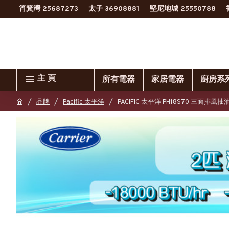
筲箕灣 25687273
太子 36908881
堅尼地城 25550788
主 頁
所有電器
家居電器
廚房系
品牌
Pacific 太平洋
PACIFIC 太平洋 PH18S70 三面排風