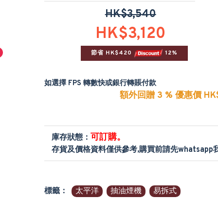
HK$3,540
HK$3,120
節省 HK$420 
 12%
如選擇 FPS 轉數快或銀行轉賬付款
額外回贈 3 % 優惠價 HK$
可訂購。
庫存狀態：
存貨及價格資料僅供參考,購買前請先whatsap
標籤：
太平洋
抽油煙機
易拆式