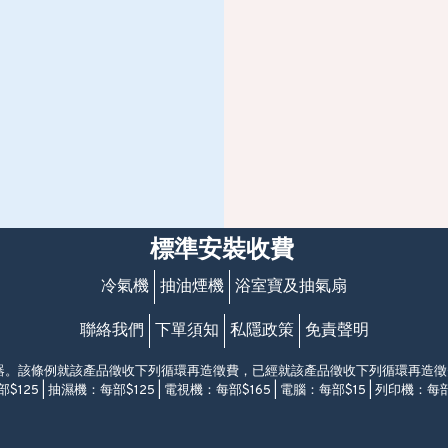
標準安裝收費
冷氣機
抽油煙機
浴室寶及抽氣扇
聯絡我們
下單須知
私隱政策
免責聲明
電器。該條例就該產品徵收下列循環再造徵費，已經就該產品徵收下列循環再造
$125 | 抽濕機：每部$125 | 電視機：每部$165 | 電腦：每部$15 | 列印機：每部