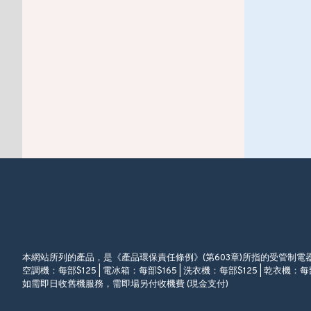
本網站所列的產品，是《產品環保責任條例》(第603章)所指的受管制
空調機：每部$125 | 電冰箱：每部$165 | 洗衣機：每部$125 | 乾衣機：每部
如需即日收舊機服務，需即場另付收機費 (現金支付)