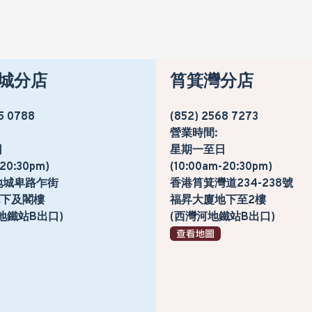
城分店
筲箕灣分店
5 0788
(852) 2568 7273
營業時間:
日
星期一至日
-20:30pm)
(10:00am-20:30pm)
地城卑路乍街
香港筲箕灣道234-238號
號地下及閣樓
福昇大廈地下至2樓
地鐵站B出口)
(西灣河地鐵站B出口)