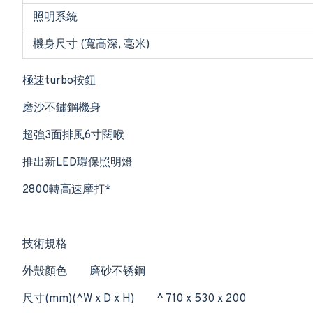
照明系統
機身尺寸 (寬高深, 毫米)
極速turbo按鈕
磨沙不鏽鋼機身
超強3面排風6寸闊喉
推出新LED環保照明燈
2800轉高速摩打*
技術規格
外殼顏色
磨砂不锈鋼
尺寸(mm)(^W x D x H)
^ 710 x 530 x 200