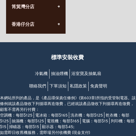
(10:00am-20:30pm)
(852) 2555 0788
九龍太子太子道西141號
筲箕灣分店
營業時間:
長榮大廈1樓
星期一至日
(太子站C1出口)
(10:00am-20:30pm)
(852) 2568 7273
香港堅尼地城卑路乍街
香港仔分店
營業時間:
63-65號地下及閣樓
星期一至日
(堅尼地城地鐵站B出口)
(10:00am-20:30pm)
(852) 2461 4288
香港筲箕灣道234-238號
營業時間:
福昇大廈地下至2樓
星期一至日
(西灣河地鐵站B出口)
(10:00am-20:30pm)
標準安裝收費
香港香港仔成都道20-28號
添喜大廈(香港仔)2字樓
(黃竹坑地鐵站轉4M專線小巴)
冷氣機
抽油煙機
浴室寶及抽氣扇
聯絡我們
下單須知
私隱政策
免責聲明
本網站所列的產品，是《產品環保責任條例》(第603章)所指的受管制電器。該
條例就該產品徵收下列循環再造徵費，已經就該產品徵收下列循環再造徵費，
顧客不需再另行付費：
空調機：每部$125 | 電冰箱：每部$165 | 洗衣機：每部$125 | 乾衣機：每部
$125 | 抽濕機：每部$125 | 電視機：每部$165 | 電腦：每部$15 | 列印機：每部
$15 | 掃瞄器：每部$15 | 顯示器：每部$45;
如需即日收舊機服務，需即場另付收機費 (現金支付)