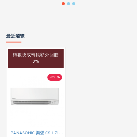
最近瀏覽
轉數快或轉帳額外回贈
3%
-29 %
PANASONIC 樂聲 CS-LZ12ZKA 匹半 Smaller 系列 WIFI智能變頻冷暖掛牆分體式冷氣機 (附遙控)