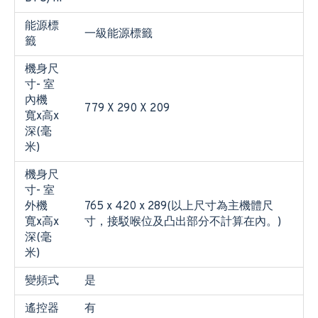
能源標
一級能源標籤
籤
機身尺
寸- 室
內機
779 X 290 X 209
寬x高x
深(毫
米)
機身尺
寸- 室
外機
765 x 420 x 289(以上尺寸為主機體尺
寬x高x
寸，接駁喉位及凸出部分不計算在內。)
深(毫
米)
變頻式
是
遙控器
有