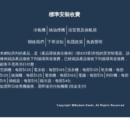
福昇大廈地下至2樓
星期一至日
(西灣河地鐵站B出口)
(10:00am-20:30pm)
標準安裝收費
香港香港仔成都道20-28號
添喜大廈(香港仔)2字樓
(黃竹坑地鐵站轉4M專線小巴)
冷氣機
抽油煙機
浴室寶及抽氣扇
聯絡我們
下單須知
私隱政策
免責聲明
本網站所列的產品，是《產品環保責任條例》(第603章)所指的受管制電器。該
條例就該產品徵收下列循環再造徵費，已經就該產品徵收下列循環再造徵費，
顧客不需再另行付費：
空調機：每部$125 | 電冰箱：每部$165 | 洗衣機：每部$125 | 乾衣機：每部
$125 | 抽濕機：每部$125 | 電視機：每部$165 | 電腦：每部$15 | 列印機：每部
$15 | 掃瞄器：每部$15 | 顯示器：每部$45;
如需即日收舊機服務，需即場另付收機費 (現金支付)
Copyright ©Modern Denki, All Rights Reserved