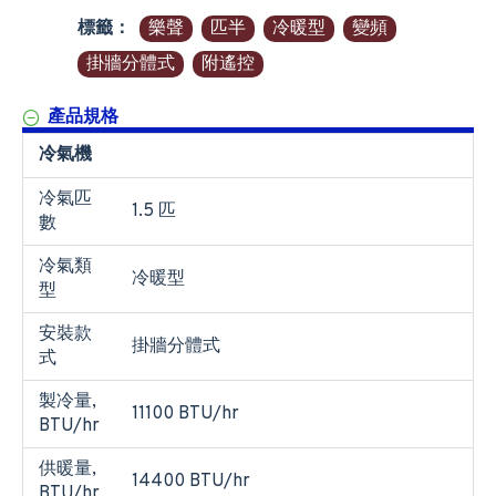
標籤：
樂聲
匹半
冷暖型
變頻
掛牆分體式
附遙控
產品規格
冷氣機
冷氣匹
1.5 匹
數
冷氣類
冷暖型
型
安裝款
掛牆分體式
式
製冷量,
11100 BTU/hr
BTU/hr
供暖量,
14400 BTU/hr
BTU/hr