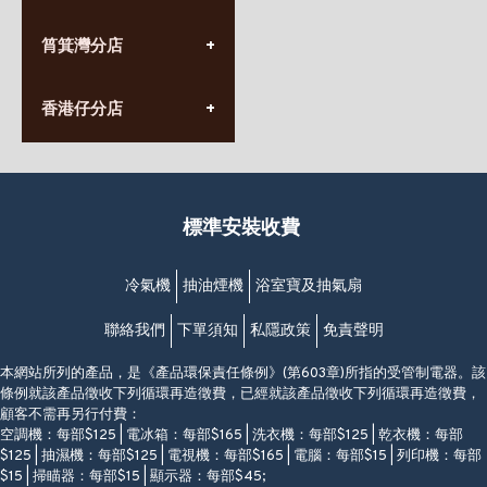
星期一至日
(10:00am-20:30pm)
(852) 2555 0788
九龍太子太子道西141號
筲箕灣分店
營業時間:
長榮大廈1樓
星期一至日
(太子站C1出口)
(10:00am-20:30pm)
(852) 2568 7273
香港堅尼地城卑路乍街
香港仔分店
營業時間:
63-65號地下及閣樓
星期一至日
(堅尼地城地鐵站B出口)
(10:00am-20:30pm)
(852) 2461 4288
香港筲箕灣道234-238號
營業時間:
福昇大廈地下至2樓
星期一至日
(西灣河地鐵站B出口)
(10:00am-20:30pm)
標準安裝收費
香港香港仔成都道20-28號
添喜大廈(香港仔)2字樓
(黃竹坑地鐵站轉4M專線小巴)
冷氣機
抽油煙機
浴室寶及抽氣扇
聯絡我們
下單須知
私隱政策
免責聲明
本網站所列的產品，是《產品環保責任條例》(第603章)所指的受管制電器。該
條例就該產品徵收下列循環再造徵費，已經就該產品徵收下列循環再造徵費，
顧客不需再另行付費：
空調機：每部$125 | 電冰箱：每部$165 | 洗衣機：每部$125 | 乾衣機：每部
$125 | 抽濕機：每部$125 | 電視機：每部$165 | 電腦：每部$15 | 列印機：每部
$15 | 掃瞄器：每部$15 | 顯示器：每部$45;