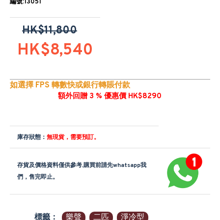
編號:13051
HK$11,800
HK$8,540
如選擇 FPS 轉數快或銀行轉賬付款
額外回贈 3 % 優惠價 HK$8290
庫存狀態：
無現貨，需要預訂。
存貨及價格資料僅供參考,購買前請先whatsapp我
們，售完即止。
標籤：
樂聲
二匹
淨冷型