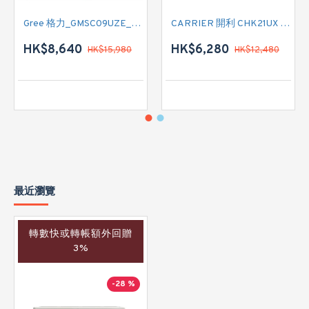
Gree 格力_GMSC09UZE_GMSC12UZE_GMSC18UZC_R32 掛牆變頻式1拖2分體冷氣機 (淨冷型)
CARRIER 開利 CHK21UX 二匹半 變頻淨冷窗口式冷氣機 (附遙控)
HK$8,640
HK$6,280
HK$15,980
HK$12,480
最近瀏覽
轉數快或轉帳額外回贈
3%
-28 %