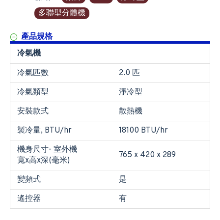
多聯型分體機
產品規格
冷氣機
冷氣匹數
2.0 匹
冷氣類型
淨冷型
安裝款式
散熱機
製冷量, BTU/hr
18100 BTU/hr
機身尺寸- 室外機
765 x 420 x 289
寬x高x深(毫米)
變頻式
是
遙控器
有