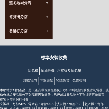
堅尼地城分店
營業時間:
星期一至日
(10:00am-20:30pm)
(852) 2555 0788
九龍太子太子道西141號
筲箕灣分店
營業時間:
長榮大廈1樓
星期一至日
(太子站C1出口)
(10:00am-20:30pm)
(852) 2568 7273
香港堅尼地城卑路乍街
香港仔分店
營業時間:
63-65號地下及閣樓
星期一至日
(堅尼地城地鐵站B出口)
(10:00am-20:30pm)
(852) 2461 4288
香港筲箕灣道234-238號
營業時間:
福昇大廈地下至2樓
星期一至日
(西灣河地鐵站B出口)
(10:00am-20:30pm)
標準安裝收費
香港香港仔成都道20-28號
添喜大廈(香港仔)2字樓
(黃竹坑地鐵站轉4M專線小巴)
冷氣機
抽油煙機
浴室寶及抽氣扇
聯絡我們
下單須知
私隱政策
免責聲明
本網站所列的產品，是《產品環保責任條例》(第603章)所指的受管制電器。該
條例就該產品徵收下列循環再造徵費，已經就該產品徵收下列循環再造徵費，
顧客不需再另行付費：
空調機：每部$125 | 電冰箱：每部$165 | 洗衣機：每部$125 | 乾衣機：每部