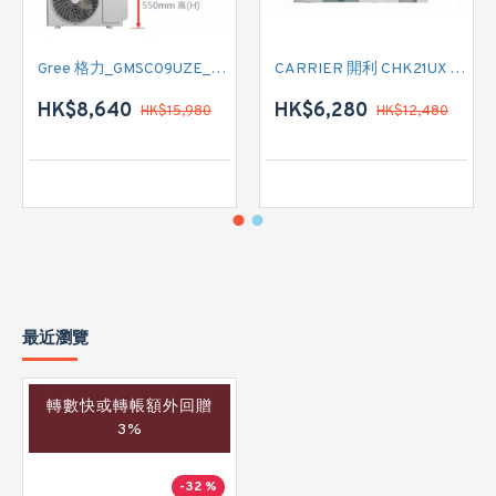
Gree 格力_GMSC09UZE_GMSC12UZE_GMSC18UZC_R32 掛牆變頻式1拖2分體冷氣機 (淨冷型)
CARRIER 開利 CHK21UX 二匹半 變頻淨冷窗口式冷氣機 (附遙控)
HK$8,640
HK$6,280
HK$15,980
HK$12,480
最近瀏覽
轉數快或轉帳額外回贈
3%
-32 %