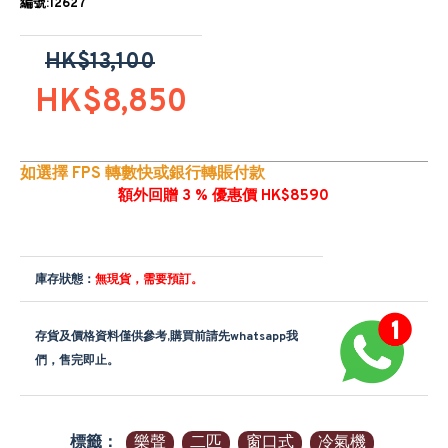
編號:12627
HK$13,100
HK$8,850
如選擇 FPS 轉數快或銀行轉賬付款
額外回贈 3 % 優惠價 HK$8590
庫存狀態：
無現貨，需要預訂。
存貨及價格資料僅供參考,購買前請先whatsapp我
們，售完即止。
標籤：
樂聲
二匹
窗口式
冷氣機