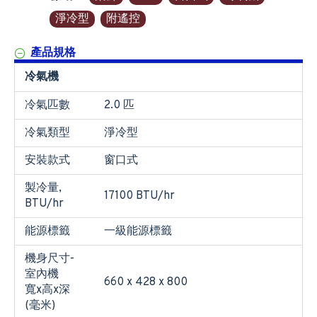
淨冷型
附遙控
產品規格
冷氣機
冷氣匹數
2.0 匹
冷氣類型
淨冷型
安裝款式
窗口式
製冷量,
17100 BTU/hr
BTU/hr
能源標籤
一級能源標籤
機身尺寸-
室內機
660 x 428 x 800
寬x高x深
(毫米)