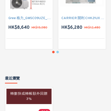
Gree 格力_GMSC09UZE_GMSC12UZE_GMSC18UZC_R32 掛牆變頻式1拖2分體冷氣機 (淨冷型)
CARRIER 開利 CHK21UX 二匹半 變頻淨冷窗口式冷氣機 (附遙控)
HK$8,640
HK$6,280
HK$15,980
HK$12,480
最近瀏覽
轉數快或轉帳額外回贈
3%