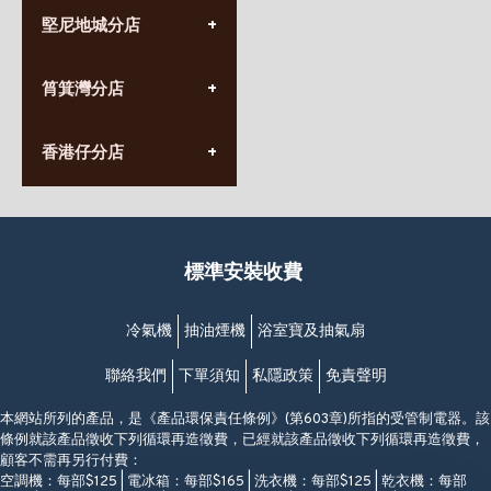
(852) 3690 8881
堅尼地城分店
營業時間:
星期一至日
(10:00am-20:30pm)
(852) 2555 0788
九龍太子太子道西141號
筲箕灣分店
營業時間:
長榮大廈1樓
星期一至日
(太子站C1出口)
(10:00am-20:30pm)
(852) 2568 7273
香港堅尼地城卑路乍街
香港仔分店
營業時間:
63-65號地下及閣樓
星期一至日
(堅尼地城地鐵站B出口)
(10:00am-20:30pm)
(852) 2461 4288
香港筲箕灣道234-238號
營業時間:
福昇大廈地下至2樓
星期一至日
(西灣河地鐵站B出口)
(10:00am-20:30pm)
標準安裝收費
香港香港仔成都道20-28號
添喜大廈(香港仔)2字樓
(黃竹坑地鐵站轉4M專線小巴)
冷氣機
抽油煙機
浴室寶及抽氣扇
聯絡我們
下單須知
私隱政策
免責聲明
本網站所列的產品，是《產品環保責任條例》(第603章)所指的受管制電器。該
條例就該產品徵收下列循環再造徵費，已經就該產品徵收下列循環再造徵費，
顧客不需再另行付費：
空調機：每部$125 | 電冰箱：每部$165 | 洗衣機：每部$125 | 乾衣機：每部