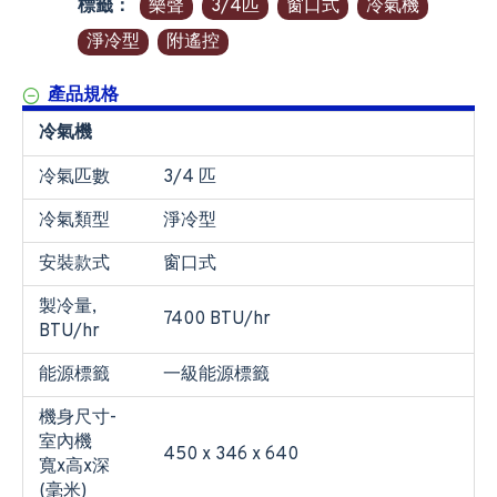
標籤：
樂聲
3/4匹
窗口式
冷氣機
淨冷型
附遙控
產品規格
冷氣機
冷氣匹數
3/4 匹
冷氣類型
淨冷型
安裝款式
窗口式
製冷量,
7400 BTU/hr
BTU/hr
能源標籤
一級能源標籤
機身尺寸-
室內機
450 x 346 x 640
寬x高x深
(毫米)