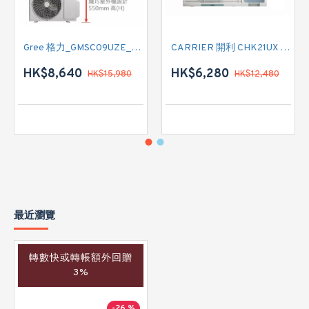
Gree 格力_GMSC09UZE_GMSC12UZE_GMSC18UZC_R32 掛牆變頻式1拖2分體冷氣機 (淨冷型)
CARRIER 開利 CHK21UX 二匹半 變頻淨冷窗口式冷氣機 (附遙控)
HK$8,640
HK$6,280
HK$15,980
HK$12,480
最近瀏覽
轉數快或轉帳額外回贈
3%
-26 %