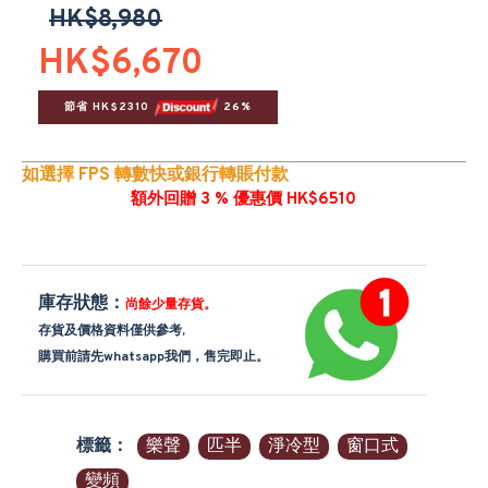
HK$8,980
HK$6,670
節省 HK$2310 
 26%
如選擇 FPS 轉數快或銀行轉賬付款
額外回贈 3 % 優惠價 HK$6510
庫存狀態：
尚餘少量存貨。
存貨及價格資料僅供參考,
購買前請先whatsapp我們，售完即止。
標籤：
樂聲
匹半
淨冷型
窗口式
變頻