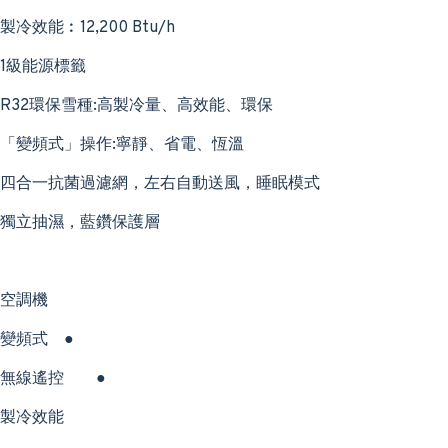
製冷效能︰12,200 Btu/h
1級能源標籤
R32環保雪種:高製冷量、高效能、環保
「變頻式」操作:寧靜、省電、恆溫
四合一抗菌過濾網，左右自動送風，睡眠模式
獨立抽濕，藍鑽保護層
空調機
變頻式
●
無線遙控
●
製冷效能