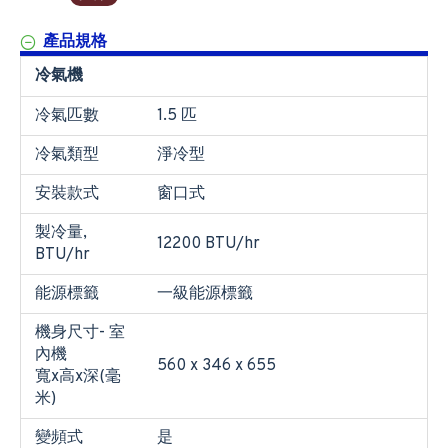
產品規格
冷氣機
冷氣匹數
1.5 匹
冷氣類型
淨冷型
安裝款式
窗口式
製冷量,
12200 BTU/hr
BTU/hr
能源標籤
一級能源標籤
機身尺寸- 室
內機
560 x 346 x 655
寬x高x深(毫
米)
變頻式
是