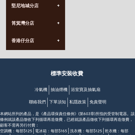
(852) 3690 8881
堅尼地城分店
營業時間:
星期一至日
(10:00am-20:30pm)
(852) 2555 0788
九龍太子太子道西141號
筲箕灣分店
營業時間:
長榮大廈1樓
星期一至日
(太子站C1出口)
(10:00am-20:30pm)
(852) 2568 7273
香港堅尼地城卑路乍街
香港仔分店
營業時間:
63-65號地下及閣樓
星期一至日
(堅尼地城地鐵站B出口)
(10:00am-20:30pm)
(852) 2461 4288
香港筲箕灣道234-238號
營業時間:
福昇大廈地下至2樓
星期一至日
(西灣河地鐵站B出口)
(10:00am-20:30pm)
標準安裝收費
香港香港仔成都道20-28號
添喜大廈(香港仔)2字樓
(黃竹坑地鐵站轉4M專線小巴)
冷氣機
抽油煙機
浴室寶及抽氣扇
聯絡我們
下單須知
私隱政策
免責聲明
本網站所列的產品，是《產品環保責任條例》(第603章)所指的受管制電器。該
條例就該產品徵收下列循環再造徵費，已經就該產品徵收下列循環再造徵費，
顧客不需再另行付費：
空調機：每部$125 | 電冰箱：每部$165 | 洗衣機：每部$125 | 乾衣機：每部