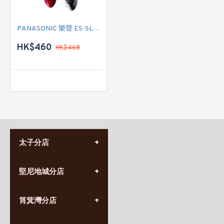
PANASONIC 樂聲 ES-SL41 電鬚刨
HK$460
HK$468
太子分店
(852) 3690 8881
堅尼地城分店
營業時間:
星期一至日
(10:00am-20:30pm)
(852) 2555 0788
九龍太子太子道西141號
筲箕灣分店
營業時間:
長榮大廈1樓
星期一至日
(太子站C1出口)
(10:00am-20:30pm)
(852) 2568 7273