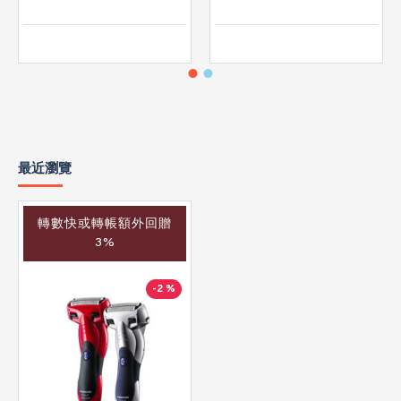
最近瀏覽
轉數快或轉帳額外回贈
3%
-2 %