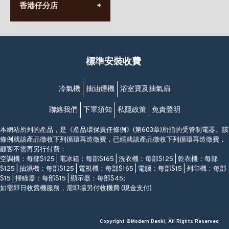
香港堅尼地城卑路乍街
香港仔分店
營業時間:
63-65號地下及閣樓
星期一至日
(堅尼地城地鐵站B出口)
(10:00am-20:30pm)
(852) 2461 4288
香港筲箕灣道234-238號
營業時間:
福昇大廈地下至2樓
星期一至日
(西灣河地鐵站B出口)
(10:00am-20:30pm)
標準安裝收費
香港香港仔成都道20-28號
添喜大廈(香港仔)2字樓
(黃竹坑地鐵站轉4M專線小巴)
冷氣機
抽油煙機
浴室寶及抽氣扇
聯絡我們
下單須知
私隱政策
免責聲明
本網站所列的產品，是《產品環保責任條例》(第603章)所指的受管制電器。該
條例就該產品徵收下列循環再造徵費，已經就該產品徵收下列循環再造徵費，
顧客不需再另行付費：
空調機：每部$125 | 電冰箱：每部$165 | 洗衣機：每部$125 | 乾衣機：每部
$125 | 抽濕機：每部$125 | 電視機：每部$165 | 電腦：每部$15 | 列印機：每部
$15 | 掃瞄器：每部$15 | 顯示器：每部$45;
如需即日收舊機服務，需即場另付收機費 (現金支付)
Copyright ©Modern Denki, All Rights Reserved