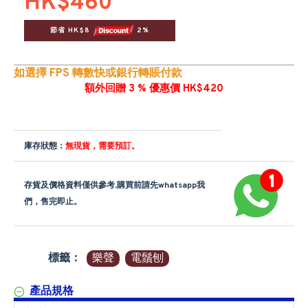
HK$460
節省 HK$8 
 2%
如選擇 FPS 轉數快或銀行轉賬付款
額外回贈 3 % 優惠價 HK$420
庫存狀態：
無現貨，需要預訂。
存貨及價格資料僅供參考,購買前請先whatsapp我
們，售完即止。
標籤：
樂聲
電鬚刨
產品規格