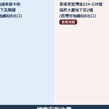
地城卑路乍街
香港筲箕灣道234-238號
號地下及閣樓
福昇大廈地下至2樓
地鐵站B出口)
(西灣河地鐵站B出口)