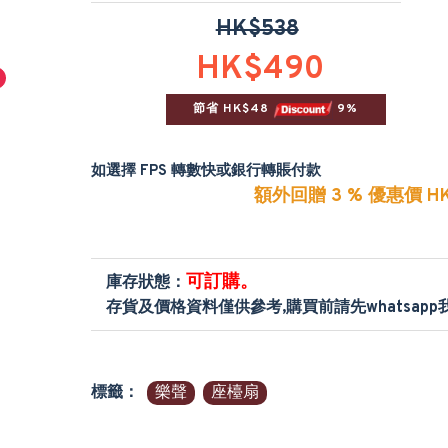
HK$538
HK$490
節省 HK$48 
 9%
如選擇 FPS 轉數快或銀行轉賬付款
額外回贈 3 % 優惠價 HK
可訂購。
庫存狀態：
存貨及價格資料僅供參考,購買前請先whatsap
標籤：
樂聲
座檯扇