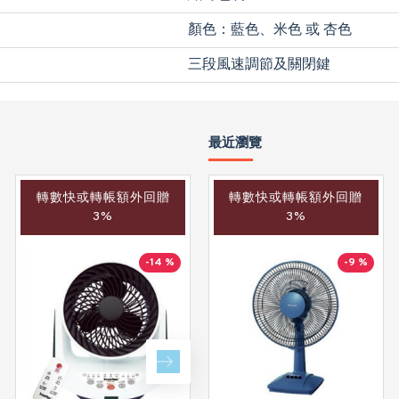
顏色：藍色、米色 或 杏色
三段風速調節及關閉鍵
最近瀏覽
轉數快或轉帳額外回贈
轉數快或轉帳額外回贈
轉數快或轉帳額外回贈
3%
3%
3%
-14 %
-18 %
-9 %