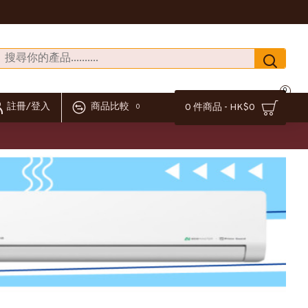
0
註冊/登入
商品比較
0 件商品 - HK$0
0