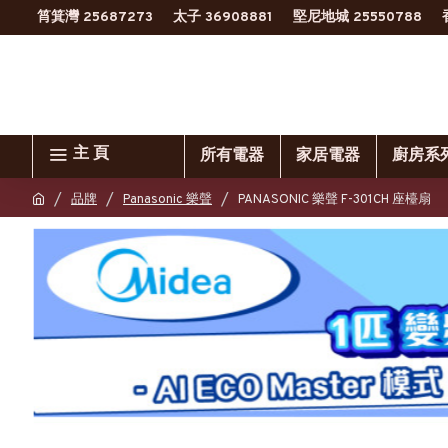
筲箕灣 25687273
太子 36908881
堅尼地城 25550788
主 頁
所有電器
家居電器
廚房系
品牌
Panasonic 樂聲
PANASONIC 樂聲 F-301CH 座檯扇