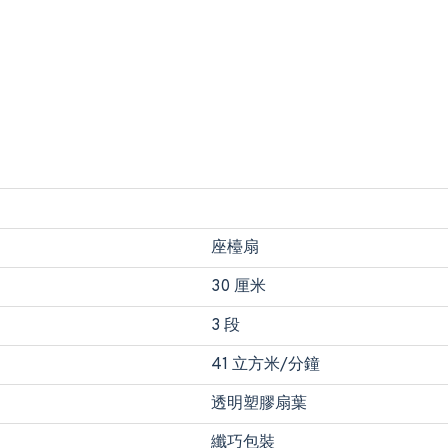
座檯扇
30 厘米
3 段
41 立方米/分鐘
透明塑膠扇葉
纖巧包裝