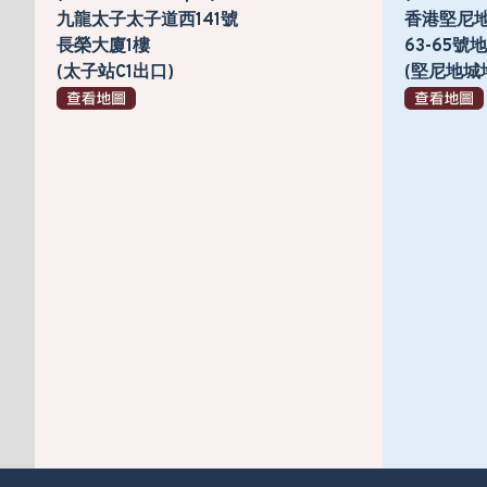
九龍太子太子道西141號
香港堅尼
長榮大廈1樓
63-65
(太子站C1出口)
(堅尼地城