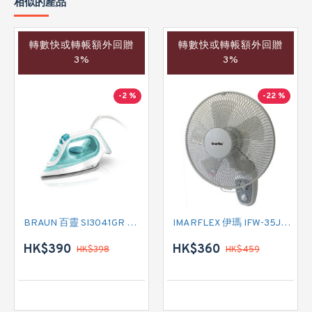
相似的產品
轉數快或轉帳額外回贈
轉數快或轉帳額外回贈
3%
3%
-2 %
-22 %
BRAUN 百靈 SI3041GR 蒸氣熨斗
IMARFLEX 伊瑪 IFW-35J2 掛牆扇
HK$390
HK$360
HK$398
HK$459