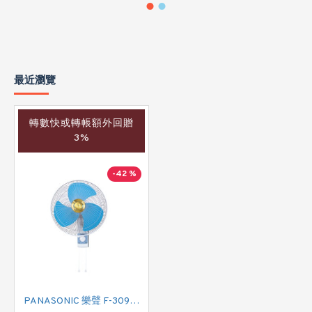
最近瀏覽
轉數快或轉帳額外回贈
3%
-42 %
PANASONIC 樂聲 F-309UH 掛牆扇