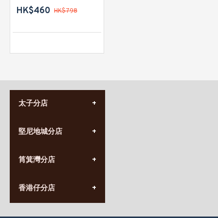
HK$460
HK$798
太子分店
(852) 3690 8881
堅尼地城分店
營業時間:
星期一至日
(10:00am-20:30pm)
(852) 2555 0788
九龍太子太子道西141號
筲箕灣分店
營業時間:
長榮大廈1樓
星期一至日
(太子站C1出口)
(10:00am-20:30pm)
(852) 2568 7273
香港堅尼地城卑路乍街
香港仔分店
營業時間:
63-65號地下及閣樓
星期一至日
(堅尼地城地鐵站B出口)
(10:00am-20:30pm)
(852) 2461 4288
香港筲箕灣道234-238號
營業時間: