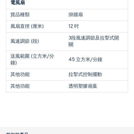
電風扇
貨品種類
掛牆扇
風扇直徑 (厘米)
12 吋
3段風速調節及拉掣式開
風速調節 (段)
關
送風範圍 (立方米/分
45 立方米/分鐘
鐘)
其他功能
拉掣式控制擺動
其他功能
透明塑膠扇葉