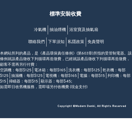
福昇大廈地下至2樓
星期一至日
(西灣河地鐵站B出口)
(10:00am-20:30pm)
標準安裝收費
香港香港仔成都道20-28號
添喜大廈(香港仔)2字樓
(黃竹坑地鐵站轉4M專線小巴)
冷氣機
抽油煙機
浴室寶及抽氣扇
聯絡我們
下單須知
私隱政策
免責聲明
本網站所列的產品，是《產品環保責任條例》(第603章)所指的受管制電器。該
條例就該產品徵收下列循環再造徵費，已經就該產品徵收下列循環再造徵費，
顧客不需再另行付費：
空調機：每部$125 | 電冰箱：每部$165 | 洗衣機：每部$125 | 乾衣機：每部
$125 | 抽濕機：每部$125 | 電視機：每部$165 | 電腦：每部$15 | 列印機：每部
$15 | 掃瞄器：每部$15 | 顯示器：每部$45;
如需即日收舊機服務，需即場另付收機費 (現金支付)
Copyright ©Modern Denki, All Rights Reserved