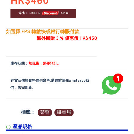
HK$460
節省 HK$338 
 42%
如選擇 FPS 轉數快或銀行轉賬付款
額外回贈 3 % 優惠價 HK$450
庫存狀態：
無現貨，需要預訂。
存貨及價格資料僅供參考,購買前請先whatsapp我
們，售完即止。
標籤：
樂聲
掛牆扇
產品規格