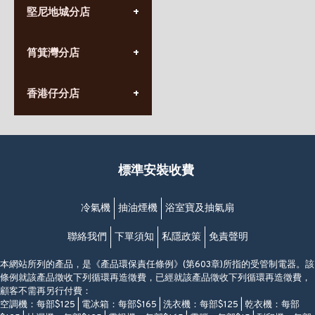
堅尼地城分店
營業時間:
星期一至日
(10:00am-20:30pm)
(852) 2555 0788
九龍太子太子道西141號
筲箕灣分店
營業時間:
長榮大廈1樓
星期一至日
(太子站C1出口)
(10:00am-20:30pm)
(852) 2568 7273
香港堅尼地城卑路乍街
香港仔分店
營業時間:
63-65號地下及閣樓
星期一至日
(堅尼地城地鐵站B出口)
(10:00am-20:30pm)
(852) 2461 4288
香港筲箕灣道234-238號
營業時間:
福昇大廈地下至2樓
星期一至日
(西灣河地鐵站B出口)
(10:00am-20:30pm)
標準安裝收費
香港香港仔成都道20-28號
添喜大廈(香港仔)2字樓
(黃竹坑地鐵站轉4M專線小巴)
冷氣機
抽油煙機
浴室寶及抽氣扇
聯絡我們
下單須知
私隱政策
免責聲明
本網站所列的產品，是《產品環保責任條例》(第603章)所指的受管制電器。該
條例就該產品徵收下列循環再造徵費，已經就該產品徵收下列循環再造徵費，
顧客不需再另行付費：
空調機：每部$125 | 電冰箱：每部$165 | 洗衣機：每部$125 | 乾衣機：每部