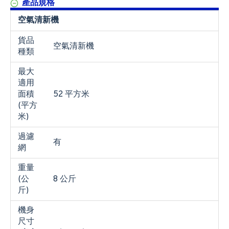
產品規格
空氣清新機
貨品
空氣清新機
種類
最大
適用
面積
52 平方米
(平方
米)
過濾
有
網
重量
(公
8 公斤
斤)
機身
尺寸