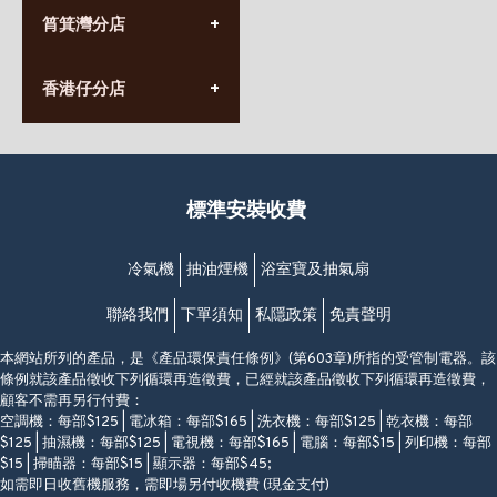
(10:00am-20:30pm)
(852) 2555 0788
九龍太子太子道西141號
筲箕灣分店
營業時間:
長榮大廈1樓
星期一至日
(太子站C1出口)
(10:00am-20:30pm)
(852) 2568 7273
香港堅尼地城卑路乍街
香港仔分店
營業時間:
63-65號地下及閣樓
星期一至日
(堅尼地城地鐵站B出口)
(10:00am-20:30pm)
(852) 2461 4288
香港筲箕灣道234-238號
營業時間:
福昇大廈地下至2樓
星期一至日
(西灣河地鐵站B出口)
(10:00am-20:30pm)
標準安裝收費
香港香港仔成都道20-28號
添喜大廈(香港仔)2字樓
(黃竹坑地鐵站轉4M專線小巴)
冷氣機
抽油煙機
浴室寶及抽氣扇
聯絡我們
下單須知
私隱政策
免責聲明
本網站所列的產品，是《產品環保責任條例》(第603章)所指的受管制電器。該
條例就該產品徵收下列循環再造徵費，已經就該產品徵收下列循環再造徵費，
顧客不需再另行付費：
空調機：每部$125 | 電冰箱：每部$165 | 洗衣機：每部$125 | 乾衣機：每部
$125 | 抽濕機：每部$125 | 電視機：每部$165 | 電腦：每部$15 | 列印機：每部
$15 | 掃瞄器：每部$15 | 顯示器：每部$45;
如需即日收舊機服務，需即場另付收機費 (現金支付)