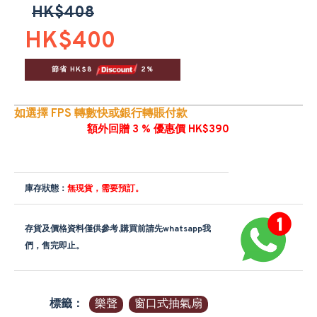
HK$408
HK$400
節省 HK$8 
 2%
如選擇 FPS 轉數快或銀行轉賬付款
額外回贈 3 % 優惠價 HK$390
庫存狀態：
無現貨，需要預訂。
存貨及價格資料僅供參考,購買前請先whatsapp我
們，售完即止。
標籤：
樂聲
窗口式抽氣扇