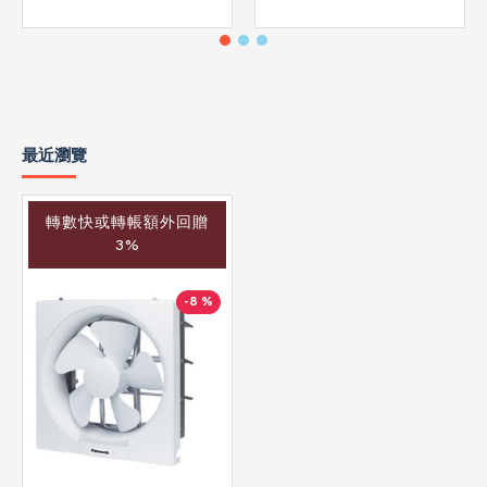
最近瀏覽
轉數快或轉帳額外回贈
3%
-8 %