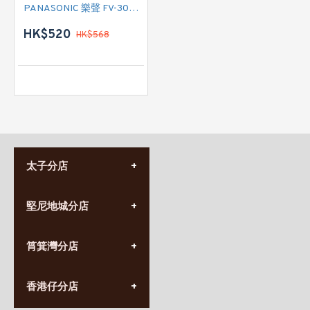
PANASONIC 樂聲 FV-30AU907 掛牆式抽氣扇
HK$520
HK$568
太子分店
(852) 3690 8881
堅尼地城分店
營業時間:
星期一至日
(10:00am-20:30pm)
(852) 2555 0788
九龍太子太子道西141號
筲箕灣分店
營業時間:
長榮大廈1樓
星期一至日
(太子站C1出口)
(10:00am-20:30pm)
(852) 2568 7273
香港堅尼地城卑路乍街
香港仔分店
營業時間:
63-65號地下及閣樓
星期一至日
(堅尼地城地鐵站B出口)