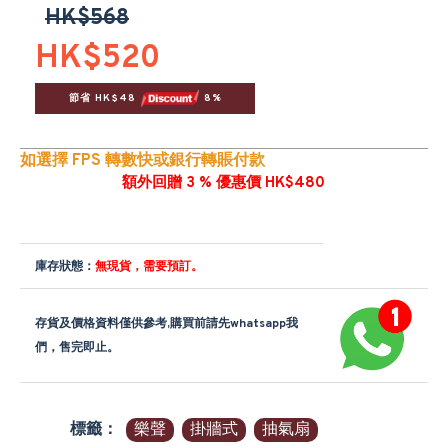
HK$568
HK$520
節省 HK$48 
 8%
如選擇 FPS 轉數快或銀行轉賬付款
額外回贈 3 % 優惠價 HK$480
庫存狀態：
無現貨，需要預訂。
存貨及價格資料僅供參考,購買前請先whatsapp我
們，售完即止。
標籤：
樂聲
掛牆式
抽氣扇