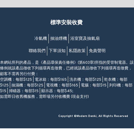
(10:00am-20:30pm)
(852) 2461 4288
香港筲箕灣道234-238號
營業時間:
福昇大廈地下至2樓
星期一至日
(西灣河地鐵站B出口)
(10:00am-20:30pm)
標準安裝收費
香港香港仔成都道20-28號
添喜大廈(香港仔)2字樓
(黃竹坑地鐵站轉4M專線小巴)
冷氣機
抽油煙機
浴室寶及抽氣扇
聯絡我們
下單須知
私隱政策
免責聲明
本網站所列的產品，是《產品環保責任條例》(第603章)所指的受管制電器。該
條例就該產品徵收下列循環再造徵費，已經就該產品徵收下列循環再造徵費，
顧客不需再另行付費：
空調機：每部$125 | 電冰箱：每部$165 | 洗衣機：每部$125 | 乾衣機：每部
$125 | 抽濕機：每部$125 | 電視機：每部$165 | 電腦：每部$15 | 列印機：每部
$15 | 掃瞄器：每部$15 | 顯示器：每部$45;
如需即日收舊機服務，需即場另付收機費 (現金支付)
Copyright ©Modern Denki, All Rights Reserved