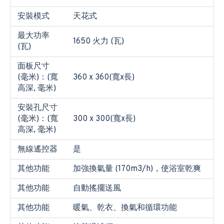
安裝模式
天花式
最大功率
1650 火力 (瓦)
(瓦)
面板尺寸
(毫米)：(寬
360 x 360(寬x長)
高深, 毫米)
安裝孔尺寸
(毫米)：(寬
300 x 300(寬x長)
高深, 毫米)
無線遙控器
是
其他功能
加強換氣量 (170m3/h)，使浴室乾爽
其他功能
自動搖擺送風
其他功能
暖氣、乾衣、換氣和循環功能