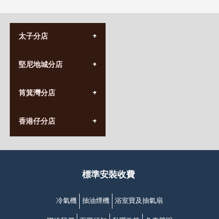
太子分店
(852) 3690 8881
堅尼地城分店
營業時間:
星期一至日
(10:00am-20:30pm)
(852) 2555 0788
九龍太子太子道西141號
筲箕灣分店
營業時間:
長榮大廈1樓
星期一至日
(太子站C1出口)
(10:00am-20:30pm)
(852) 2568 7273
香港堅尼地城卑路乍街
香港仔分店
營業時間:
63-65號地下及閣樓
星期一至日
(堅尼地城地鐵站B出口)
(10:00am-20:30pm)
(852) 2461 4288
香港筲箕灣道234-238號
營業時間:
福昇大廈地下至2樓
星期一至日
(西灣河地鐵站B出口)
(10:00am-20:30pm)
標準安裝收費
香港香港仔成都道20-28號
添喜大廈(香港仔)2字樓
(黃竹坑地鐵站轉4M專線小巴)
冷氣機
抽油煙機
浴室寶及抽氣扇