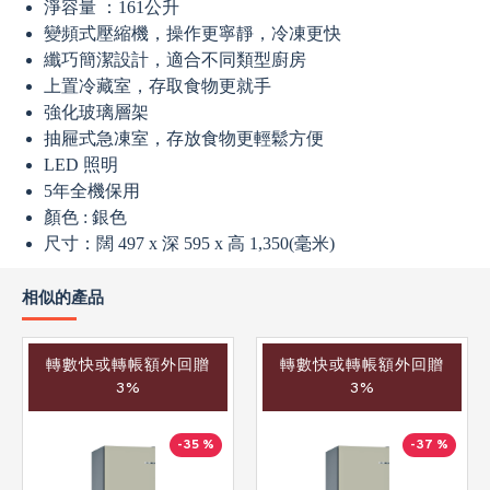
淨容量 ：161公升
變頻式壓縮機，操作更寧靜，冷凍更快
纖巧簡潔設計，適合不同類型廚房
上置冷藏室，存取食物更就手
強化玻璃層架
抽屜式急凍室，存放食物更輕鬆方便
LED 照明
5年全機保用
顏色 : 銀色
尺寸：闊 497 x 深 595 x 高 1,350(毫米)
相似的產品
轉數快或轉帳額外回贈
轉數快或轉帳額外回贈
3%
3%
-35 %
-37 %