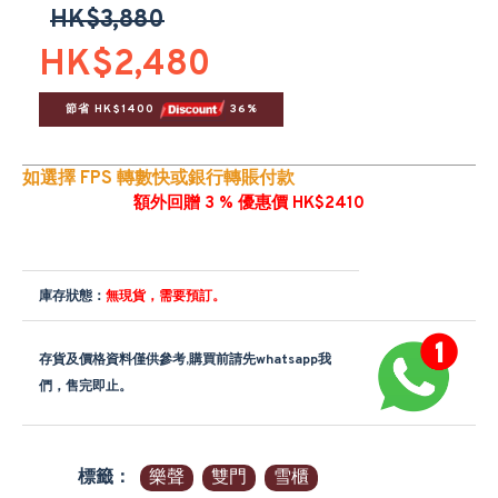
HK$3,880
HK$2,480
節省 HK$1400 
 36%
如選擇 FPS 轉數快或銀行轉賬付款
額外回贈 3 % 優惠價 HK$2410
庫存狀態：
無現貨，需要預訂。
存貨及價格資料僅供參考,購買前請先whatsapp我
們，售完即止。
標籤：
樂聲
雙門
雪櫃