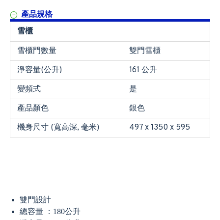
產品規格
雪櫃
雪櫃門數量
雙門雪櫃
淨容量(公升)
161 公升
變頻式
是
產品顏色
銀色
機身尺寸 (寬高深, 毫米)
497 x 1350 x 595
雙門設計
總容量 ：180公升