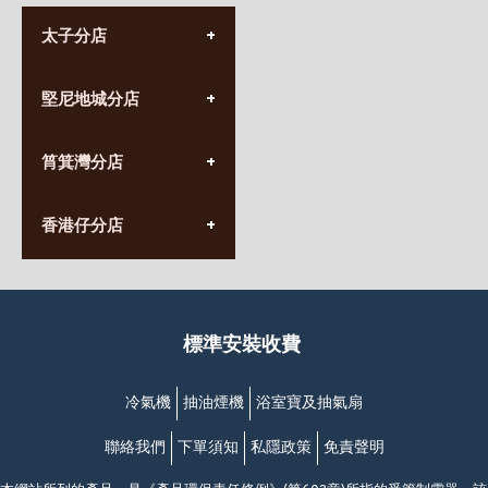
太子分店
(852) 3690 8881
堅尼地城分店
營業時間:
星期一至日
(10:00am-20:30pm)
(852) 2555 0788
九龍太子太子道西141號
筲箕灣分店
營業時間:
長榮大廈1樓
星期一至日
(太子站C1出口)
(10:00am-20:30pm)
(852) 2568 7273
香港堅尼地城卑路乍街
香港仔分店
營業時間:
63-65號地下及閣樓
星期一至日
(堅尼地城地鐵站B出口)
(10:00am-20:30pm)
(852) 2461 4288
香港筲箕灣道234-238號
營業時間:
福昇大廈地下至2樓
星期一至日
(西灣河地鐵站B出口)
(10:00am-20:30pm)
標準安裝收費
香港香港仔成都道20-28號
添喜大廈(香港仔)2字樓
(黃竹坑地鐵站轉4M專線小巴)
冷氣機
抽油煙機
浴室寶及抽氣扇
聯絡我們
下單須知
私隱政策
免責聲明