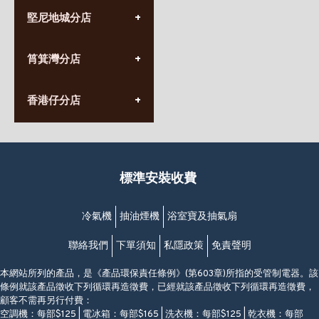
(852) 3690 8881
堅尼地城分店
營業時間:
星期一至日
(10:00am-20:30pm)
(852) 2555 0788
九龍太子太子道西141號
筲箕灣分店
營業時間:
長榮大廈1樓
星期一至日
(太子站C1出口)
(10:00am-20:30pm)
(852) 2568 7273
香港堅尼地城卑路乍街
香港仔分店
營業時間:
63-65號地下及閣樓
星期一至日
(堅尼地城地鐵站B出口)
(10:00am-20:30pm)
(852) 2461 4288
香港筲箕灣道234-238號
營業時間:
福昇大廈地下至2樓
星期一至日
(西灣河地鐵站B出口)
(10:00am-20:30pm)
標準安裝收費
香港香港仔成都道20-28號
添喜大廈(香港仔)2字樓
(黃竹坑地鐵站轉4M專線小巴)
冷氣機
抽油煙機
浴室寶及抽氣扇
聯絡我們
下單須知
私隱政策
免責聲明
本網站所列的產品，是《產品環保責任條例》(第603章)所指的受管制電器。該
條例就該產品徵收下列循環再造徵費，已經就該產品徵收下列循環再造徵費，
顧客不需再另行付費：
空調機：每部$125 | 電冰箱：每部$165 | 洗衣機：每部$125 | 乾衣機：每部