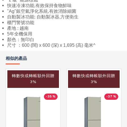
快速冷凍功能,有效保持食物鮮味
"Ag"銀空氣淨化系統,有效消除細菌
自動製冰功能: 自動製冰器,方便衛生
櫃門警號功能
產地 : 越南
5年全機保用
顏色：無印白
尺寸 ：600 (闊) x 600 (深) x 1,695 (高) 毫米^
相似的產品
轉數快或轉帳額外回贈
轉數快或轉帳額外回贈
3%
3%
-35 %
-37 %