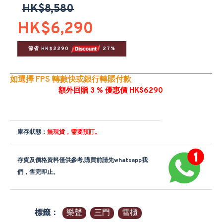
HK$8,580
HK$6,290
節省 HK$2290 
 27%
如選擇 FPS 轉數快或銀行轉賬付款
額外回贈 3 % 優惠價 HK$6290
庫存狀態：
無現貨，需要預訂。
存貨及價格資料僅供參考,購買前請先whatsapp我
們，售完即止。
標籤：
樂聲
三門
雪櫃