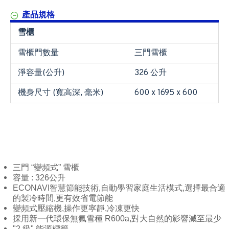
產品規格
雪櫃
雪櫃門數量
三門雪櫃
淨容量(公升)
326 公升
機身尺寸 (寬高深, 毫米)
600 x 1695 x 600
三門 “變頻式” 雪櫃
容量 : 326公升
ECONAVI智慧節能技術,自動學習家庭生活模式,選擇最合適
的製冷時間,更有效省電節能
變頻式壓縮機,操作更寧靜,冷凍更快
採用新一代環保無氟雪種 R600a,對大自然的影響減至最少
"2 級" 能源標籤