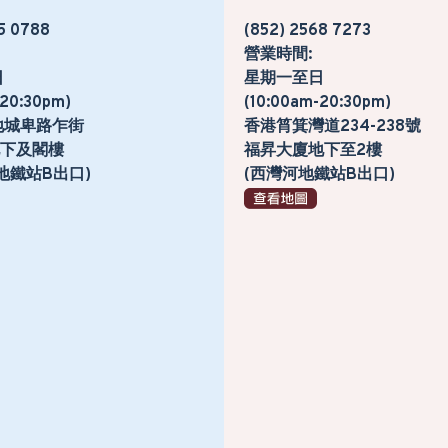
5 0788
(852) 2568 7273
營業時間:
日
星期一至日
-20:30pm)
(10:00am-20:30pm)
地城卑路乍街
香港筲箕灣道234-238號
號地下及閣樓
福昇大廈地下至2樓
地鐵站B出口)
(西灣河地鐵站B出口)