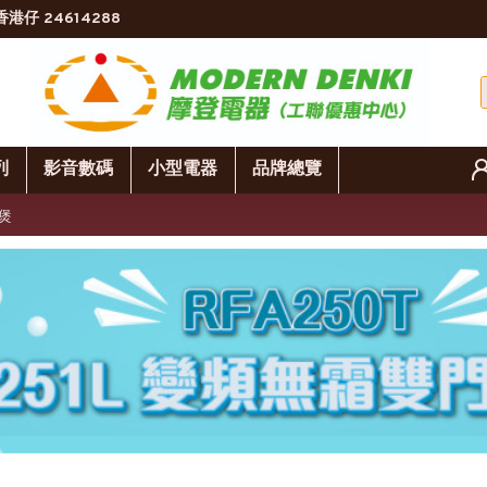
香港仔 24614288
列
影音數碼
小型電器
品牌總覽
飯煲