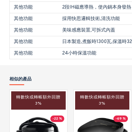
其他功能
2段IH磁應導熱，使內鍋本身發
其他功能
採用快思邏輯技術,清洗功能
其他功能
美味感應裝置,可拆式內蓋
其他功能
日本製造,煮飯時1300瓦,保溫時32
其他功能
24小時保溫功能
相似的產品
轉數快或轉帳額外回贈
轉數快或轉帳額外回贈
3%
3%
-22 %
-69 %