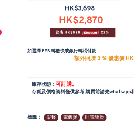
HK$3,698
HK$2,870
節省 HK$828 
 22%
如選擇 FPS 轉數快或銀行轉賬付款
額外回贈 3 % 優惠價 HK$
可訂購。
庫存狀態：
存貨及價格資料僅供參考,購買前請先whatsap
標籤：
樂聲
電飯煲
IH電飯煲