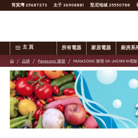
筲箕灣 25687273
太子 36908881
堅尼地城 25550788
主 頁
所有電器
家居電器
廚房系
品牌
Panasonic 樂聲
PANASONIC 樂聲 SR-JHS189 IH電